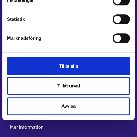
Inställningar
E-tjänster
Min karriärstig
Statistik
Jobbsökningsprofil
Lediga arbetsplatser
Marknadsföring
Information och aktuellt på andra språk
Kundservice
Tillåt alla
Kontaktuppgifter till sysselsättningsområden
Stöd för e-tjänster
Tillåt urval
Information om utkomstskydd för arbetslösa
Rådgivningstjänster för arbetsgivare och företagare
Anvisningar för avsnitten E-tjänster och Min karriärstig
Avvisa
Stöd och respons
Mer information