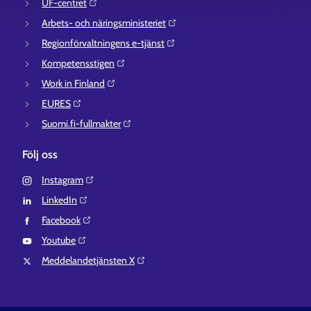
UF-centret⁠
Arbets- och näringsministeriet⁠
Regionförvaltningens e-tjänst⁠
Kompetensstigen⁠
Work in Finland⁠
EURES⁠
Suomi.fi-fullmakter⁠
Följ oss
Instagram⁠
LinkedIn⁠
Facebook⁠
Youtube⁠
Meddelandetjänsten X⁠