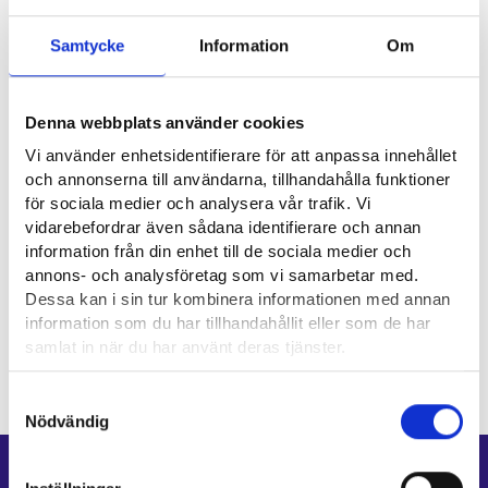
Samtycke
Information
Om
Nyttiga länkar
Denna webbplats använder cookies
Opetusalan Ammattijärjestö OAJ ry⁠
Vi använder enhetsidentifierare för att anpassa innehållet
Suomen Opettajaksi Opiskelevien Liitto SOOL ry ⁠
och annonserna till användarna, tillhandahålla funktioner
för sociala medier och analysera vår trafik. Vi
vidarebefordrar även sådana identifierare och annan
Yrkesområde
information från din enhet till de sociala medier och
annons- och analysföretag som vi samarbetar med.
Dessa kan i sin tur kombinera informationen med annan
Fostran, undervisning och utbildning
information som du har tillhandahållit eller som de har
samlat in när du har använt deras tjänster.
Läsa mera:
Samtyckesval
Cookies
Nödvändig
Dataskydd och behandling av personuppgifter
Genvägar