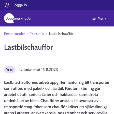
Logga in
Meny
Personkunder
Yrkesinfo
Lastbilschaufför
Lastbilschaufför
Yrke
Uppdaterad
15.11.2023
Lastbilschaufförens arbetsuppgifter hänför sig till transporter
som utförs med paket- och lastbil. Förutom körning går
arbetet ut att hantera laster och fraktsedlar samt sköta
underhållet av bilen. Chaufförer anställs i huvudsak av
transportföretag. Yrket som chaufför kräver ett självständigt
grepp i arbetet, ansvarskänsla, noggrannhet och servicevilja.