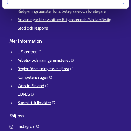
Information om utkomstskydd för arbetslösa
Rådgivningstjänster för arbetsgivare och företagare
Anvisningar för avsnitten E-tjänster och Min karriärstig
Stöd och respons
Mer information
UF-centret⁠
Arbets- och näringsministeriet⁠
Regionförvaltningens e-tjänst⁠
Kompetensstigen⁠
Work in Finland⁠
EURES⁠
Suomi.fi-fullmakter⁠
Följ oss
Instagram⁠