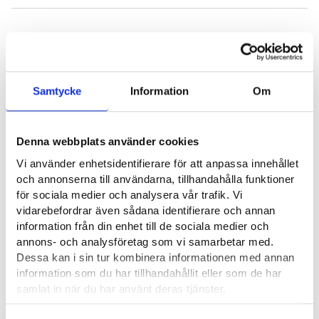
Nyttiga länkar
Autoliikenteen Työnantajaliitto ry⁠
Samtycke
Information
Om
Suomen kuljetus ja logistiikka SKAL ry ⁠
Auto- ja Kuljetusalan Työntekijäliitto AKT ry⁠
Denna webbplats använder cookies
Vi använder enhetsidentifierare för att anpassa innehållet
och annonserna till användarna, tillhandahålla funktioner
Yrkesområde
för sociala medier och analysera vår trafik. Vi
vidarebefordrar även sådana identifierare och annan
Trafik och logistik
information från din enhet till de sociala medier och
annons- och analysföretag som vi samarbetar med.
Dessa kan i sin tur kombinera informationen med annan
information som du har tillhandahållit eller som de har
Intervjuer
samlat in när du har använt deras tjänster.