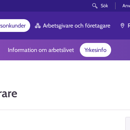
Sök
Anv
rsonkunder
Arbetsgivare och företagare
Information om arbetslivet
Yrkesinfo
rare