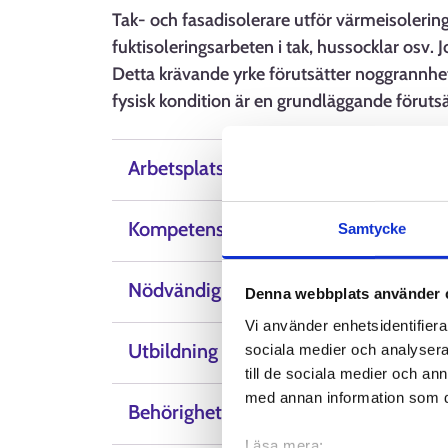
Tak- och fasadisolerare utför värmeisolerin
fuktisoleringsarbeten i tak, hussocklar osv. 
Detta krävande yrke förutsätter noggrannhe
fysisk kondition är en grundläggande förutsä
Arbetsplatser
Kompetens, färdigheter och egenskap
Samtycke
Nödvändig kunskap
Denna webbplats använder 
Vi använder enhetsidentifierar
Utbildning
sociala medier och analysera 
till de sociala medier och a
med annan information som du 
Behörighetsvillkor
Läsa mera: