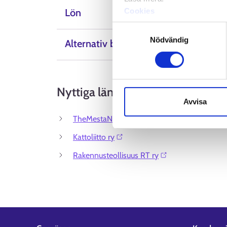
Cookies
Lön
Dataskydd och behandling 
Samtyckesval
Nödvändig
Alternativ beteckning
Nyttiga länkar
Avvisa
TheMestaNet⁠
Kattoliitto ry⁠
Rakennusteollisuus RT ry⁠