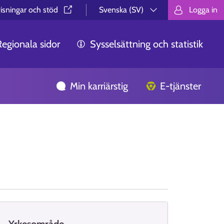
isningar och stöd⁠
Svenska (SV)
Logga in
Valitse kieli.
Välj språk.
Choos
Regionala sidor
Sysselsättning och statistik
Min karriärstig
E-tjänster