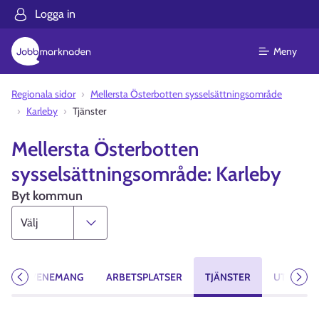
Logga in
Meny
Regionala sidor
Mellersta Österbotten sysselsättningsområde
Karleby
Tjänster
Mellersta Österbotten
sysselsättningsområde: Karleby
Byt kommun
T
EVENEMANG
ARBETSPLATSER
TJÄNSTER
UTBILDN
Föregående
Näst