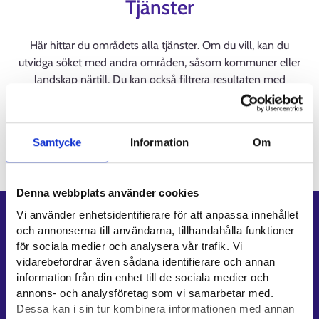
Tjänster
Här hittar du områdets alla tjänster. Om du vill, kan du
utvidga söket med andra områden, såsom kommuner eller
landskap närtill. Du kan också filtrera resultaten med
sökkriterier. Du hittar tjänster på samiska på Suomi.fi:
Samiskspråkiga tjänster (suomi.fi)
Samtycke
Information
Om
Laddar
Denna webbplats använder cookies
Vi använder enhetsidentifierare för att anpassa innehållet
Genvägar
och annonserna till användarna, tillhandahålla funktioner
för sociala medier och analysera vår trafik. Vi
E-tjänster
vidarebefordrar även sådana identifierare och annan
Min karriärstig
information från din enhet till de sociala medier och
Jobbsökningsprofil
annons- och analysföretag som vi samarbetar med.
Lediga arbetsplatser
Dessa kan i sin tur kombinera informationen med annan