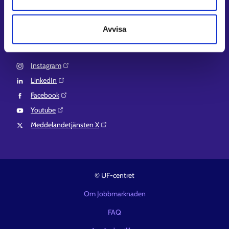
EURES⁠
Suomi.fi-fullmakter⁠
Avvisa
Följ oss
Instagram⁠
LinkedIn⁠
Facebook⁠
Youtube⁠
Meddelandetjänsten X⁠
© UF-centret
Om Jobbmarknaden
FAQ