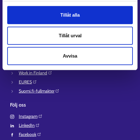
Anvisningar för avsnitten E-tjänster och Min karriärstig
Stöd och respons
Tillåt alla
Mer information
Tillåt urval
UF-centret⁠
Arbets- och näringsministeriet⁠
Regionförvaltningens e-tjänst⁠
Avvisa
Kompetensstigen⁠
Work in Finland⁠
EURES⁠
Suomi.fi-fullmakter⁠
Följ oss
Instagram⁠
LinkedIn⁠
Facebook⁠