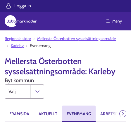
Logga in
Meny
Regionala sidor
Mellersta Österbotten sysselsättningsområde
Karleby
Evenemang
Mellersta Österbotten
sysselsättningsområde: Karleby
Byt kommun
FRAMSIDA
AKTUELLT
EVENEMANG
ARBETSPLATSE
Näst