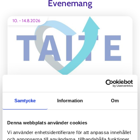
Evenemang
10.
-
14.8.2026
TAITE-valmennus Vetelissä
EVENEMANG
Samtycke
Information
Om
Evenemang på andra webbsidor
Denna webbplats använder cookies
Vi använder enhetsidentifierare för att anpassa innehållet
och annonserna till användarna, tillhandahålla funktioner