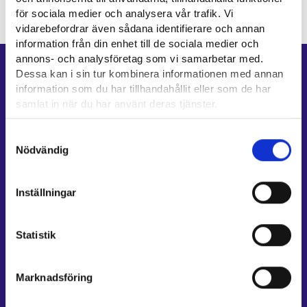
Innehållet har ännu inte lagts till.
för sociala medier och analysera vår trafik. Vi
vidarebefordrar även sådana identifierare och annan
information från din enhet till de sociala medier och
annons- och analysföretag som vi samarbetar med.
Genvägar
Dessa kan i sin tur kombinera informationen med annan
information som du har tillhandahållit eller som de har
E-tjänster
samlat in när du har använt deras tjänster.
Min karriärstig
Läsa mera:
Samtyckesval
Jobbsökningsprofil
Cookies
Nödvändig
Lediga arbetsplatser
Dataskydd och behandling av personuppgifter
Information och aktuellt på andra språk
Inställningar
Kundservice
Kontaktuppgifter till sysselsättningsområden
Statistik
Stöd för e-tjänster
Information om utkomstskydd för arbetslösa
Marknadsföring
Rådgivningstjänster för arbetsgivare och företagare