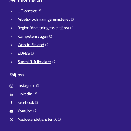
Mer information
UF-centret⁠
Arbets- och näringsministeriet⁠
Regionförvaltningens e-tjänst⁠
Kompetensstigen⁠
Work in Finland⁠
EURES⁠
Suomi.fi-fullmakter⁠
Följ oss
Instagram⁠
LinkedIn⁠
Facebook⁠
Youtube⁠
Meddelandetjänsten X⁠