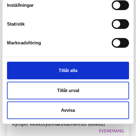
Inställningar
Statistik
Opintojen jatkamisen ohjauspäivä Kauhava
EVENEMANG
Marknadsföring
18.
-
26.8.2026
Tillåt alla
Tillåt urval
Avvisa
Kympin Verkkotyönhakuvalmennus (elokuu)
EVENEMANG