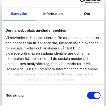
Evenemang
Samtycke
Information
Om
18.8.2026 9.00
-
13.00
Denna webbplats använder cookies
Vi använder enhetsidentifierare för att anpassa innehållet
och annonserna till användarna, tillhandahålla funktioner
för sociala medier och analysera vår trafik. Vi
vidarebefordrar även sådana identifierare och annan
information från din enhet till de sociala medier och
annons- och analysföretag som vi samarbetar med.
Opintojen jatkamisen ohjauspäivä Alajärvi
Dessa kan i sin tur kombinera informationen med annan
EVENEMANG
information som du har tillhandahållit eller som de har
samlat in när du har använt deras tjänster.
26.8.2026 9.00
-
13.00
Läsa mera:
Samtyckesval
Cookies
Nödvändig
Dataskydd och behandling av personuppgifter