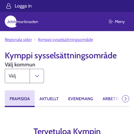
Logga in
Meny
Regionala sidor
Kymppi sysselsättningsområde
Kymppi sysselsättningsområde
Välj kommun
FRAMSIDA
AKTUELLT
EVENEMANG
ARBETSPLATSE
Näst
Tervetuloa Kympin