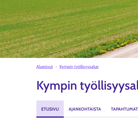
Aluesivut
Kympin työllisyysalue
Kympin työllisyysa
ETUSIVU
AJANKOHTAISTA
TAPAHTUMAT