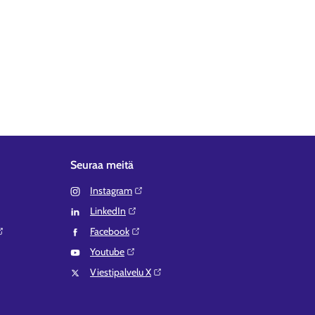
Seuraa meitä
Instagram⁠
LinkedIn⁠
Facebook⁠
Youtube⁠
Viestipalvelu X⁠