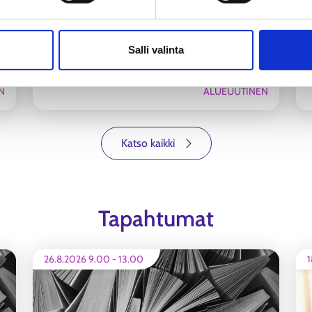
Starttiraha tukee yrittäjyyden alkua
Salli valinta
N
ALUEUUTINEN
Katso kaikki
Tapahtumat
26.8.2026 9.00
-
13.00
1