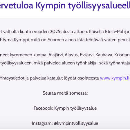
rvetuloa Kympin työllisyysalueel
t valtiolta kuntiin vuoden 2025 alusta alkaen. Itäisellä Etelä-Po
yhtymä Kymppi, mikä on Suomen ainoa tätä tehtävää varten perus
t kymmenen kuntaa, Alajärvi, Alavus, Evijärvi, Kauhava, Kuortane, 
yöllisyysalueen, mikä palvelee alueen työnhakija- sekä työnantaja- 
Yhteystiedot ja palveluaikataulut löydät osoitteesta
www.kympin.fi
Seuraa meitä somessa:
Facebook: Kympin työllisyysalue
Instagram: @kympintyollisyysalue