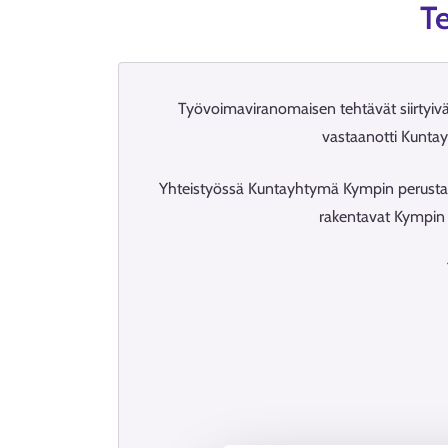
Te
Työvoimaviranomaisen tehtävät siirtyivä
vastaanotti Kunta
Yhteistyössä Kuntayhtymä Kympin perustanee
rakentavat Kympin t