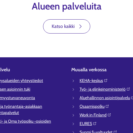
Alueen palveluita
Katso kaikki
lvelu
Muualla verkossa
syysalueiden yhteystiedot
KEHA-keskus⁠
sen asioinnin tuki
Työ- ja elinkeinoministeriö⁠
ömyysturvaneuvonta
Aluehallinnon asiointipalvelu⁠
- ja työnantaja-asiakkaan
Osaamispolku⁠
tapalvelut
Work in Finland⁠
ti- ja Oma työpolku -osioiden
EURES⁠
Suomi.fi-valtuudet⁠