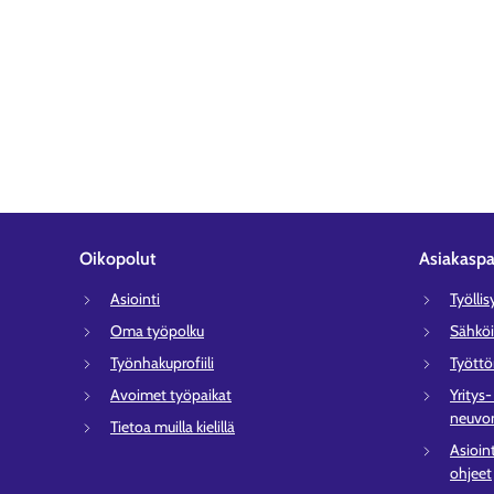
Oikopolut
Asiakaspa
Asiointi
Työlli
Oma työpolku
Sähköi
Työnhakuprofiili
Tyött
Avoimet työpaikat
Yritys
neuvon
Tietoa muilla kielillä
Asioin
ohjeet