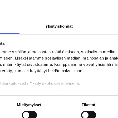
LinkedIn: Kuntayhtymä Kymppi / Kympin työllisyysalue
p. 040 140 5900 (arkisin klo 9-12), kirjaamo@kympin.fi
Yksityiskohdat
itä
mme sisällön ja mainosten räätälöimiseen, sosiaalisen median
iseen. Lisäksi jaamme sosiaalisen median, mainosalan ja analy
Ajankohtaista
, miten käytät sivustoamme. Kumppanimme voivat yhdistää näitä t
n kerätty, kun olet käyttänyt heidän palvelujaan.
4.8.2026
2
tötarkoituksista Yksityiskohdat-välilehdeltä.
n käsittely
Mieltymykset
Tilastot