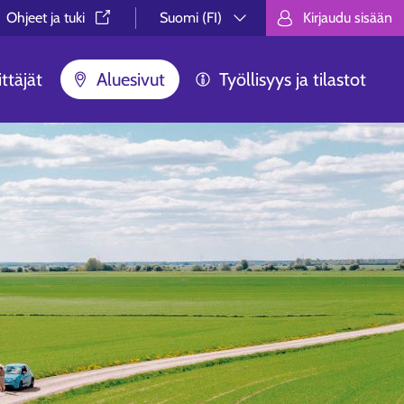
Ohjeet ja tuki⁠
Suomi (FI)
Kirjaudu sisään
Valitse kieli.
Välj språk.
Choose lan
ttäjät
Aluesivut
Työllisyys ja tilastot