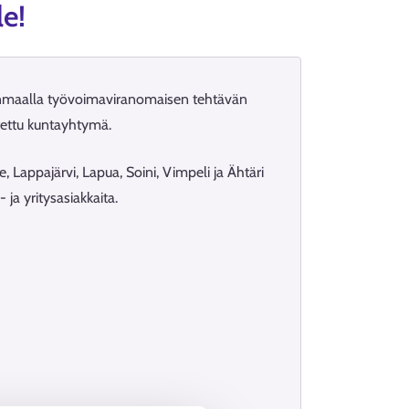
le!
hjanmaalla työvoimaviranomaisen tehtävän
tettu kuntayhtymä.
Lappajärvi, Lapua, Soini, Vimpeli ja Ähtäri
ja yritysasiakkaita.