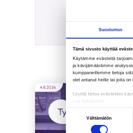
Suostumus
Tämä sivusto käyttää eväste
Käytämme evästeitä tarjoama
ja kävijämäärämme analysoim
kumppaneillemme tietoja siitä
olet antanut heille tai joita o
4.8.2026
Löydät tietoa evästeiden käyt
Lue tarkemmin
Evästeet
Suostumuksen
Tietosuoja ja henkilötietoje
Välttämätön
valinta