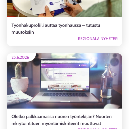
Työnhakuprofiili auttaa työnhaussa – tutustu
muutoksiin
REGIONALA NYHETER
25.6.2026
Oletko palkkaamassa nuoren työntekijän? Nuorten
rekrytointituen myöntämiskriteerit muuttuvat