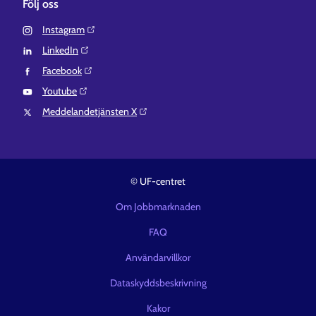
Följ oss
Instagram⁠
LinkedIn⁠
Facebook⁠
Youtube⁠
Meddelandetjänsten X⁠
© UF-centret
Om Jobbmarknaden
FAQ
Användarvillkor
Dataskyddsbeskrivning
Kakor