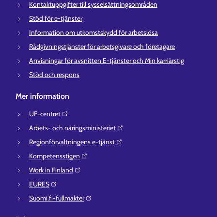
Kontaktuppgifter till sysselsättningsområden
Stöd för e-tjänster
Information om utkomstskydd för arbetslösa
Rådgivningstjänster för arbetsgivare och företagare
Anvisningar för avsnitten E-tjänster och Min karriärstig
Stöd och respons
Mer information
UF-centret⁠
Arbets- och näringsministeriet⁠
Regionförvaltningens e-tjänst⁠
Kompetensstigen⁠
Work in Finland⁠
EURES⁠
Suomi.fi-fullmakter⁠