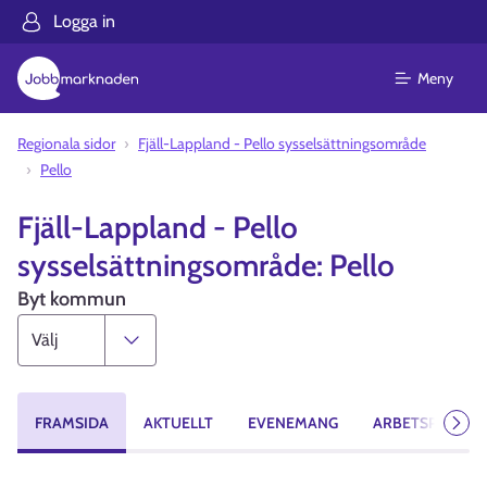
Logga in
Meny
Regionala sidor
Fjäll-Lappland - Pello sysselsättningsområde
Pello
Fjäll-Lappland - Pello
sysselsättningsområde: Pello
Byt kommun
FRAMSIDA
AKTUELLT
EVENEMANG
ARBETSPLATSE
Näst