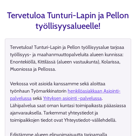
Tervetuloa Tunturi-Lapin ja Pellon
työllisyysalueelle!
Tervetuloa! Tunturi-Lapin ja Pellon työllisyysalue tarjoaa
työllisyys- ja maahanmuuttopalveluita alueen kunnissa:
Enontekiöllä, Kittilässä (alueen vastuukunta), Kolarissa,
Muoniossa ja Pellossa.
Verkossa voit asioida kanssamme sekä aloittaa
työnhaun Työmarkkinatorin
henkilöasiakkaan Asiointi-
palvelussa
sekä
Yrityksen asiointi -palvelussa
.
Lähipalvelua saat oman kuntasi toimipaikasta pääasiassa
ajanvarauksella. Tarkemmat yhteystiedot ja
toimipaikkojen tiedot ovat Yhteystiedot-välilehdellä.
Edistämme alueen elinvoimaisuutta tarjoamalla