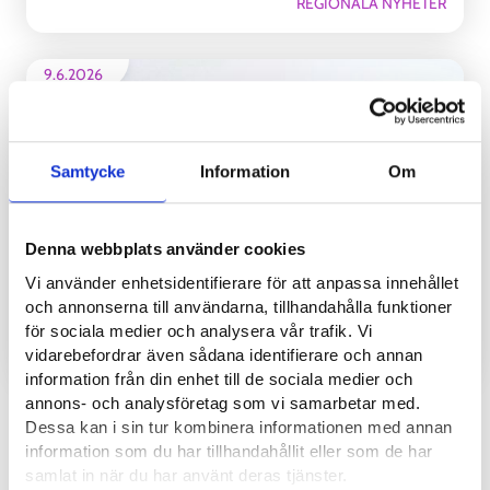
REGIONALA NYHETER
9.6.2026
Samtycke
Information
Om
Denna webbplats använder cookies
Vi använder enhetsidentifierare för att anpassa innehållet
Om du ännu inte har ett jobb eller studieplats, kom
och annonserna till användarna, tillhandahålla funktioner
ihåg att anmäla dig som arbetssökande
för sociala medier och analysera vår trafik. Vi
REGIONALA NYHETER
vidarebefordrar även sådana identifierare och annan
information från din enhet till de sociala medier och
annons- och analysföretag som vi samarbetar med.
Dessa kan i sin tur kombinera informationen med annan
Se alla
information som du har tillhandahållit eller som de har
samlat in när du har använt deras tjänster.