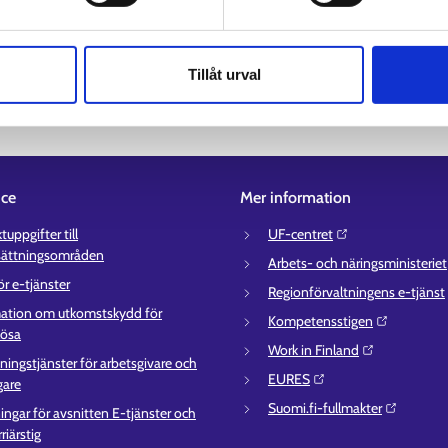
r
Tillåt urval
ice
Mer information
uppgifter till
UF-centret⁠
sättningsområden
Arbets- och näringsministeriet⁠
ör e-tjänster
Regionförvaltningens e-tjänst⁠
ation om utkomstskydd för
Kompetensstigen⁠
lösa
Work in Finland⁠
ningstjänster för arbetsgivare och
EURES⁠
gare
Suomi.fi-fullmakter⁠
ingar för avsnitten E-tjänster och
riärstig