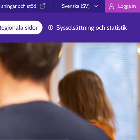
isningar och stöd⁠
Svenska (SV)
Logga in
Valitse kieli.
Välj språk.
Choos
Regionala sidor
Sysselsättning och statistik