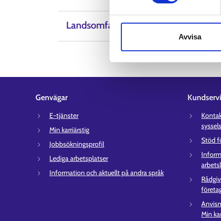
Landsomfattande rådgivningstjänste
Avvisa
Genvägar
Kundserv
E-tjänster
Kontakt
syssel
Min karriärstig
Stöd f
Jobbsökningsprofil
Inform
Lediga arbetsplatser
arbets
Information och aktuellt på andra språk
Rådgiv
företa
Anvisn
Min kar