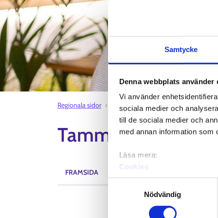
Samtycke
Denna webbplats använder 
Vi använder enhetsidentifierar
Regionala sidor
Tammerforsregionen sysselsättning
sociala medier och analysera 
till de sociala medier och a
Tammerforsregione
med annan information som du 
Läsa mera:
Cookies
FRAMSIDA
AKTUELLT
EVENEMANG
Dataskydd och behandling 
Samtyckesval
Nödvändig