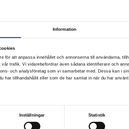
Information
cookies
e för att anpassa innehållet och annonserna till användarna, tillh
sområde
Kontaktuppgifter
vår trafik. Vi vidarebefordrar även sådana identifierare och anna
nnons- och analysföretag som vi samarbetar med. Dessa kan i sin
n sysselsättningsområde
har tillhandahållit eller som de har samlat in när du har använt 
ARBETSPLATSER
TJÄNSTER
UTBILDNINGAR
KONTAKTUPP
av personuppgifter
Inställningar
Statistik
Kontaktuppgifter