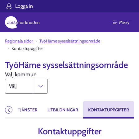
Logga in
Meny
Regionala sidor
TyöHäme sysselsättningsområde
Kontaktuppgifter
TyöHäme sysselsättningsområde
Välj kommun
TSER
TJÄNSTER
UTBILDNINGAR
KONTAKTUPPGIFTER
Föregående
Kontaktuppgifter