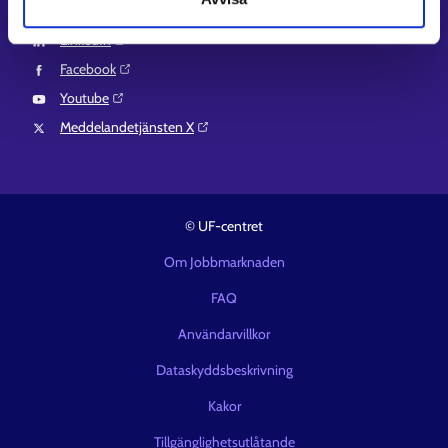
Instagram⁠
LinkedIn⁠
Facebook⁠
Youtube⁠
Meddelandetjänsten X⁠
© UF-centret
Om Jobbmarknaden
FAQ
Användarvillkor
Dataskyddsbeskrivning
Kakor
Tillgänglighetsutlåtande