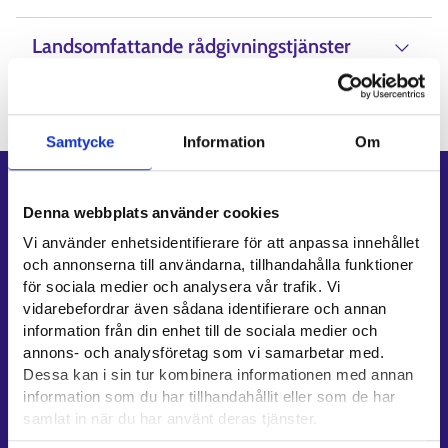
Landsomfattande rådgivningstjänster
Samtycke
Information
Om
Genvägar
Denna webbplats använder cookies
E-tjänster
Vi använder enhetsidentifierare för att anpassa innehållet
Min karriärstig
och annonserna till användarna, tillhandahålla funktioner
Jobbsökningsprofil
för sociala medier och analysera vår trafik. Vi
vidarebefordrar även sådana identifierare och annan
Lediga arbetsplatser
information från din enhet till de sociala medier och
Information och aktuellt på andra språk
annons- och analysföretag som vi samarbetar med.
Dessa kan i sin tur kombinera informationen med annan
Kundservice
information som du har tillhandahållit eller som de har
samlat in när du har använt deras tjänster.
Kontaktuppgifter till sysselsättningsområden