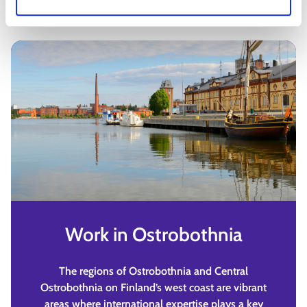
Work in Ostrobothnia
The regions of Ostrobothnia and Central
Ostrobothnia on Finland’s west coast are vibrant
areas where international expertise plays a key