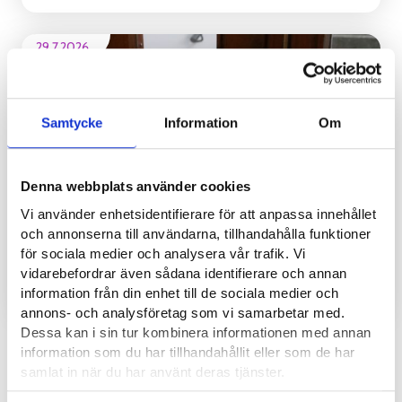
29.7.2026
Samtycke
Information
Om
Denna webbplats använder cookies
Vi använder enhetsidentifierare för att anpassa innehållet
Tar ditt sommarjobb slut och du har ännu ingen
och annonserna till användarna, tillhandahålla funktioner
arbets- eller studieplats? Kom ihåg att anmäla dig
för sociala medier och analysera vår trafik. Vi
vidarebefordrar även sådana identifierare och annan
som arbetssökande
information från din enhet till de sociala medier och
REGIONALA NYHETER
annons- och analysföretag som vi samarbetar med.
Dessa kan i sin tur kombinera informationen med annan
information som du har tillhandahållit eller som de har
Se alla
samlat in när du har använt deras tjänster.