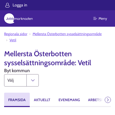
Logga in
Meny
Regionala sidor
Mellersta Österbotten sysselsättningsområde
Vetil
Mellersta Österbotten
sysselsättningsområde: Vetil
Byt kommun
FRAMSIDA
AKTUELLT
EVENEMANG
ARBETSPLATSE
Näst