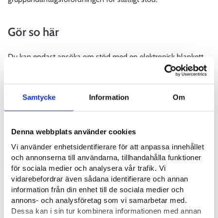
Gör so här
Du kan endast ansöka om stöd med en elektronisk blankett.
Arbetskraftsmyndigheten granskar villkoren för beviljande av
stöd och begär vid behov tilläggsuppgifter innan beslutet
fattas.
Samtycke
Information
Om
Ansök om stöd för specialarrabgemang på arbetsplatsen för
förändringsarbeten eller anskaffning av arbetsredskap eller
Denna webbplats använder cookies
inredningar inom en månad från att förändringsarbetet gjorts
Vi använder enhetsidentifierare för att anpassa innehållet
eller arbetsredskapet eller inredningarna har anskaffats.
och annonserna till användarna, tillhandahålla funktioner
för sociala medier och analysera vår trafik. Vi
Stöd för specialarrangemang på arbetsplatsen för att ersätta
vidarebefordrar även sådana identifierare och annan
hjälp som ges av en annan arbetstagare betalas i efterskott
information från din enhet till de sociala medier och
månatligen. Lämna in ansökan om utbetalning av stödet till
annons- och analysföretag som vi samarbetar med.
arbetskraftsmyndigheten inom två månader från
Dessa kan i sin tur kombinera informationen med annan