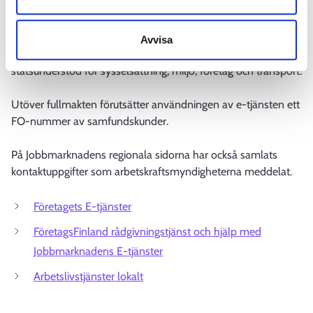
fullmakt. E-tjänsten kontrollerar personens rätt att uträtta
ärenden i samband med inloggningen.
Avvisa
Det fullmaktsärende som används i stödet heter Ansöka om
statsunderstöd för sysselsättning, miljö, företag och transport.
Utöver fullmakten förutsätter användningen av e-tjänsten ett
FO-nummer av samfundskunder.
På Jobbmarknadens regionala sidorna har också samlats
kontaktuppgifter som arbetskraftsmyndigheterna meddelat.
Företagets E-tjänster
FöretagsFinland rådgivningstjänst och hjälp med
Jobbmarknadens E-tjänster
Arbetslivstjänster lokalt