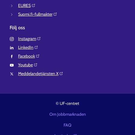
EURES⁠
Suomi.fi-fullmakter⁠
Följ oss
Instagram⁠
LinkedIn⁠
Facebook⁠
Youtube⁠
Meddelandetjänsten X⁠
© UF-centret
Om Jobbmarknaden
FAQ