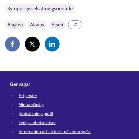
Kymppi sysselsättningsområde
Alajärvi
Alavus
Etseri
+7
Genvägar
E-tjänster
Min karriärstig
Jobbsökningsprofil
Lediga arbetsplatser
Information och aktuellt på andra språk