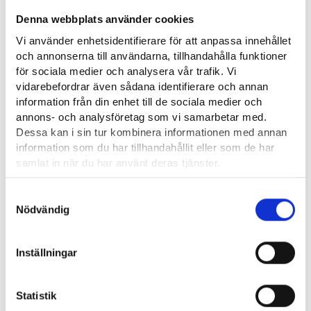
Denna webbplats använder cookies
Lisäksi kartoitetaan, tarvitaanko lisäkoulutusta unelmatyön
saavuttamiseksi, ja tutustutaan eri opiskelumahdollisuuksiin.
Vi använder enhetsidentifierare för att anpassa innehållet
och annonserna till användarna, tillhandahålla funktioner
för sociala medier och analysera vår trafik. Vi
Toteutus
vidarebefordrar även sådana identifierare och annan
information från din enhet till de sociala medier och
Valmennus koostuu ryhmä- ja yksilötapaamisista, jotka
annons- och analysföretag som vi samarbetar med.
toteutetaan lähi- ja etämuotoisina. Ryhmätapaamiset
Dessa kan i sin tur kombinera informationen med annan
kestävät 2–4 tuntia kerrallaan, ja niitä järjestetään 4–6 kertaa.
information som du har tillhandahållit eller som de har
Valmennus on suunniteltu niin, että se ei estä kokopäivätyön
samlat in när du har använt deras tjänster.
tekemistä.
Läsa mera:
Samtyckesval
Ajankohdat ja toteutus
Cookies
Nödvändig
Dataskydd och behandling av personuppgifter
Työllisyysalue Kympin kunnat: Alajärvi, Alavus, Evijärvi,
Inställningar
Kauhava, Kuortane, Lappajärvi, Lapua, Soini, Vimpeli ja Ähtäri
(muistakin Etelä-Pohjanmaan kunnista saa osallistua)
Statistik
Ma 6.10.2025 klo 12.00–15.00, tulevien valmennusten