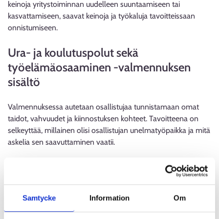
keinoja yritystoiminnan uudelleen suuntaamiseen tai
kasvattamiseen, saavat keinoja ja työkaluja tavoitteissaan
onnistumiseen.
Ura- ja koulutuspolut sekä
työelämäosaaminen -valmennuksen
sisältö
Valmennuksessa autetaan osallistujaa tunnistamaan omat
taidot, vahvuudet ja kiinnostuksen kohteet. Tavoitteena on
selkeyttää, millainen olisi osallistujan unelmatyöpaikka ja mitä
askelia sen saavuttaminen vaatii.
Osallistuja laatii henkilökohtaisen urasuunnitelman, jonka
avulla hän voi edetä kohti tavoitteitaan. Valmennuksessa
harjoitellaan myös työnhaun käytännön taitoja, kuten CV:n ja
Samtycke
Information
Om
työhakemusten kirjoittamista sekä työhaastatteluissa
esiintymistä.