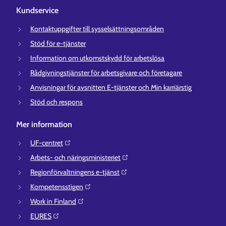
Kundservice
Kontaktuppgifter till sysselsättningsområden
Stöd för e-tjänster
Information om utkomstskydd för arbetslösa
Rådgivningstjänster för arbetsgivare och företagare
Anvisningar för avsnitten E-tjänster och Min karriärstig
Stöd och respons
Mer information
UF-centret⁠
Arbets- och näringsministeriet⁠
Regionförvaltningens e-tjänst⁠
Kompetensstigen⁠
Work in Finland⁠
EURES⁠