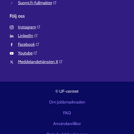
Suomi.fi-fullmakter⁠
Följ oss
Instagram⁠
LinkedIn⁠
Facebook⁠
Youtube⁠
Meddelandetjänsten X⁠
© UF-centret
Om Jobbmarknaden
FAQ
Användarvillkor