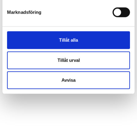
kellonajat sovitaan ensimmäisellä kerralla
Marknadsföring
Ma 27.10.2025
Ma 17.11.2025
Tillåt alla
Ilmoittaudu viimeistään 29.9.2025 tästä linkistä:
Nuorten ura-
ja yrittäjyyshankkeen ilmoittautumislomake
Tillåt urval
Lue lisää
Ura- ja koulutuspolut sekä työelämäosaaminen -valmennus
Avvisa
– Suomen Yrittäjäopisto