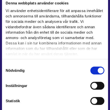
Denna webbplats använder cookies
Kontaktuppgifter till sysselsättningsområden
Vi använder enhetsidentifierare för att anpassa innehållet
Stöd för e-tjänster
och annonserna till användarna, tillhandahålla funktioner
Information om utkomstskydd för arbetslösa
för sociala medier och analysera vår trafik. Vi
vidarebefordrar även sådana identifierare och annan
Rådgivningstjänster för arbetsgivare och företagare
information från din enhet till de sociala medier och
Anvisningar för avsnitten E-tjänster och Min karriärstig
annons- och analysföretag som vi samarbetar med.
Stöd och respons
Dessa kan i sin tur kombinera informationen med annan
information som du har tillhandahållit eller som de har
Mer information
samlat in när du har använt deras tjänster.
UF-centret⁠
Läsa mera:
Samtyckesval
Arbets- och näringsministeriet⁠
Cookies
Nödvändig
Dataskydd och behandling av personuppgifter
Regionförvaltningens e-tjänst⁠
Kompetensstigen⁠
Inställningar
Work in Finland⁠
EURES⁠
Statistik
Suomi.fi-fullmakter⁠