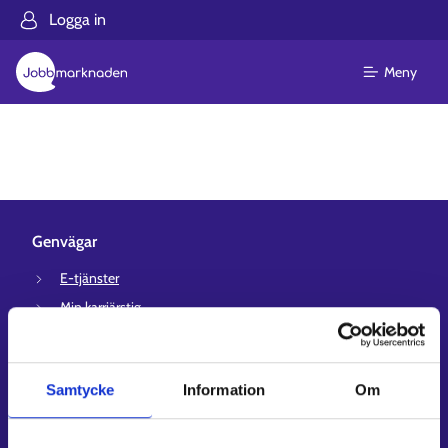
Logga in
Meny
Genvägar
E-tjänster
Min karriärstig
Jobbsökningsprofil
Lediga arbetsplatser
Samtycke
Information
Om
Information och aktuellt på andra språk
Kundservice