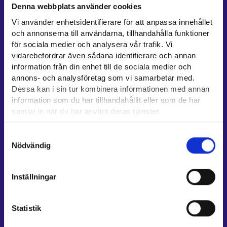
Denna webbplats använder cookies
Kontaktuppgifter till sysselsättningsområden
Vi använder enhetsidentifierare för att anpassa innehållet
Stöd för e-tjänster
och annonserna till användarna, tillhandahålla funktioner
Information om utkomstskydd för arbetslösa
för sociala medier och analysera vår trafik. Vi
vidarebefordrar även sådana identifierare och annan
Rådgivningstjänster för arbetsgivare och företagare
information från din enhet till de sociala medier och
Anvisningar för avsnitten E-tjänster och Min karriärstig
annons- och analysföretag som vi samarbetar med.
Stöd och respons
Dessa kan i sin tur kombinera informationen med annan
information som du har tillhandahållit eller som de har
Mer information
samlat in när du har använt deras tjänster.
UF-centret⁠
Läsa mera:
Samtyckesval
Arbets- och näringsministeriet⁠
Cookies
Nödvändig
Dataskydd och behandling av personuppgifter
Regionförvaltningens e-tjänst⁠
Kompetensstigen⁠
Inställningar
Work in Finland⁠
EURES⁠
Statistik
Suomi.fi-fullmakter⁠