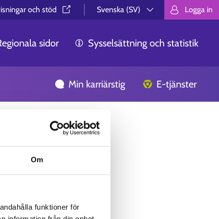
isningar och stöd⁠
Svenska (SV)
Logga in
Valitse kieli.
Välj språk.
Choos
Regionala sidor
Sysselsättning och statistik
Min karriärstig
E-tjänster
Om
andahålla funktioner för
n information från din enhet