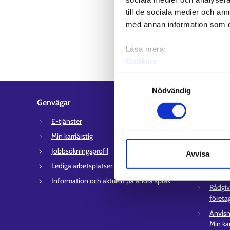
till de sociala medier och a
med annan information som du 
Läsa mera:
Cookies
Dataskydd och behandling 
Samtyckesval
Nödvändig
Genvägar
Kundserv
E-tjänster
Kontakt
syssel
Min karriärstig
Stöd f
Jobbsökningsprofil
Avvisa
Inform
Lediga arbetsplatser
arbets
Information och aktuellt på andra språk
Rådgiv
företa
Anvisn
Min kar