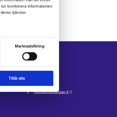
 tur kombinera informationen
deras tjänster.
Marknadsföring
Följ oss
Instagram⁠
LinkedIn⁠
Facebook⁠
Tillåt alla
Youtube⁠
Meddelandetjänsten X⁠