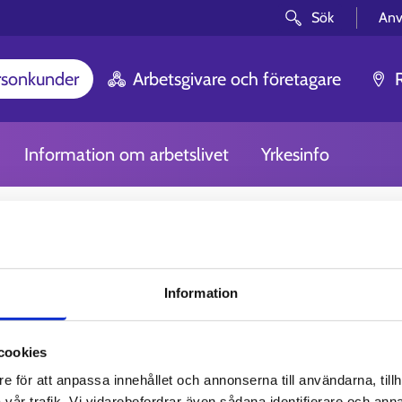
Sök
Anv
rsonkunder
Arbetsgivare och företagare
Information om arbetslivet
Yrkesinfo
Information
cookies
e för att anpassa innehållet och annonserna till användarna, tillh
vår trafik. Vi vidarebefordrar även sådana identifierare och anna