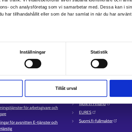
nnons- och analysföretag som vi samarbetar med. Dessa kan i sin
har tillhandahållit eller som de har samlat in när du har använt 
av personuppgifter
Inställningar
Statistik
ice
Mer information
uppgifter till
UF-centret⁠
sättningsområden
Arbets- och näringsministeriet⁠
ör e-tjänster
Regionförvaltningens e-tjänst⁠
Tillåt urval
ation om utkomstskydd för
Kompetensstigen⁠
lösa
Work in Finland⁠
ningstjänster för arbetsgivare och
EURES⁠
gare
Suomi.fi-fullmakter⁠
ingar för avsnitten E-tjänster och
riärstig