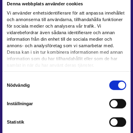
Denna webbplats använder cookies
Kontaktuppgifter till sysselsättningsområden
Vi använder enhetsidentifierare för att anpassa innehållet
Stöd för e-tjänster
och annonserna till användarna, tillhandahålla funktioner
Information om utkomstskydd för arbetslösa
för sociala medier och analysera vår trafik. Vi
vidarebefordrar även sådana identifierare och annan
Rådgivningstjänster för arbetsgivare och företagare
information från din enhet till de sociala medier och
Anvisningar för avsnitten E-tjänster och Min karriärstig
annons- och analysföretag som vi samarbetar med.
Stöd och respons
Dessa kan i sin tur kombinera informationen med annan
information som du har tillhandahållit eller som de har
Mer information
samlat in när du har använt deras tjänster.
UF-centret⁠
Läsa mera:
Samtyckesval
Arbets- och näringsministeriet⁠
Cookies
Nödvändig
Dataskydd och behandling av personuppgifter
Regionförvaltningens e-tjänst⁠
Kompetensstigen⁠
Inställningar
Work in Finland⁠
EURES⁠
Statistik
Suomi.fi-fullmakter⁠