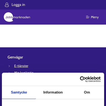
Logga in
Meny
Genvägar
E-tjänster
Min karriärstig
Jobbsökningsprofil
Lediga arbetsplatser
Samtycke
Information
Om
Information och aktuellt på andra språk
Kundservice