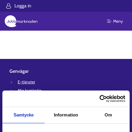
Logga in
Meny
Genvägar
E-tjänster
Min karriärstig
Jobbsökningsprofil
Lediga arbetsplatser
Samtycke
Information
Om
Information och aktuellt på andra språk
Kundservice