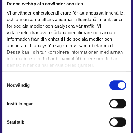
Denna webbplats använder cookies
Kontaktuppgifter till sysselsättningsområden
Vi använder enhetsidentifierare för att anpassa innehållet
Stöd för e-tjänster
och annonserna till användarna, tillhandahålla funktioner
Information om utkomstskydd för arbetslösa
för sociala medier och analysera vår trafik. Vi
vidarebefordrar även sådana identifierare och annan
Rådgivningstjänster för arbetsgivare och företagare
information från din enhet till de sociala medier och
Anvisningar för avsnitten E-tjänster och Min karriärstig
annons- och analysföretag som vi samarbetar med.
Stöd och respons
Dessa kan i sin tur kombinera informationen med annan
information som du har tillhandahållit eller som de har
Mer information
samlat in när du har använt deras tjänster.
UF-centret⁠
Läsa mera:
Samtyckesval
Arbets- och näringsministeriet⁠
Cookies
Nödvändig
Dataskydd och behandling av personuppgifter
Regionförvaltningens e-tjänst⁠
Kompetensstigen⁠
Inställningar
Work in Finland⁠
EURES⁠
Statistik
Suomi.fi-fullmakter⁠