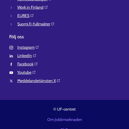
Work in Finland⁠
EURES⁠
Suomi.fi-fullmakter⁠
Följ oss
Instagram⁠
LinkedIn⁠
Facebook⁠
Youtube⁠
Meddelandetjänsten X⁠
© UF-centret
Om Jobbmarknaden