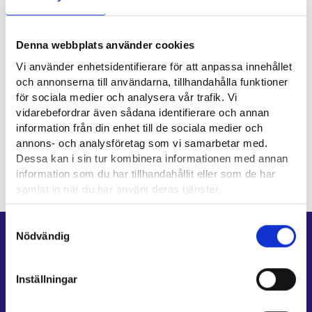
Nyttiga länkar
Denna webbplats använder cookies
Maa- ja metsätaloustuottajain Keskusliitto MTK ry ⁠
Vi använder enhetsidentifierare för att anpassa innehållet
och annonserna till användarna, tillhandahålla funktioner
Yrkesområde
för sociala medier och analysera vår trafik. Vi
vidarebefordrar även sådana identifierare och annan
information från din enhet till de sociala medier och
Naturresurs- och miljöbransch
annons- och analysföretag som vi samarbetar med.
Dessa kan i sin tur kombinera informationen med annan
information som du har tillhandahållit eller som de har
samlat in när du har använt deras tjänster.
Läsa mera:
Samtyckesval
Cookies
Nödvändig
Genvägar
Dataskydd och behandling av personuppgifter
E-tjänster
Inställningar
Min karriärstig
Jobbsökningsprofil