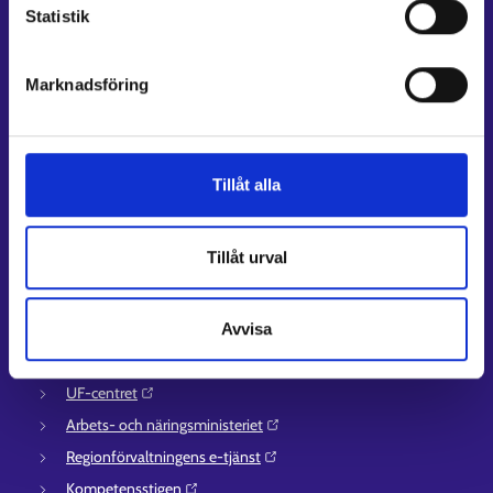
Statistik
Lediga arbetsplatser
Information och aktuellt på andra språk
Marknadsföring
Kundservice
Kontaktuppgifter till sysselsättningsområden
Stöd för e-tjänster
Tillåt alla
Information om utkomstskydd för arbetslösa
Rådgivningstjänster för arbetsgivare och företagare
Tillåt urval
Anvisningar för avsnitten E-tjänster och Min karriärstig
Stöd och respons
Avvisa
Mer information
UF-centret⁠
Arbets- och näringsministeriet⁠
Regionförvaltningens e-tjänst⁠
Kompetensstigen⁠