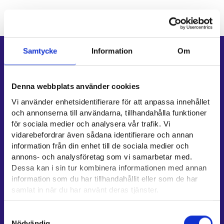
Samtycke
Information
Om
Genvägar
E-tjänster
Denna webbplats använder cookies
Min karriärstig
Vi använder enhetsidentifierare för att anpassa innehållet
Jobbsökningsprofil
och annonserna till användarna, tillhandahålla funktioner
Lediga arbetsplatser
för sociala medier och analysera vår trafik. Vi
Information och aktuellt på andra språk
vidarebefordrar även sådana identifierare och annan
information från din enhet till de sociala medier och
Kundservice
annons- och analysföretag som vi samarbetar med.
Dessa kan i sin tur kombinera informationen med annan
Kontaktuppgifter till sysselsättningsområden
information som du har tillhandahållit eller som de har
Stöd för e-tjänster
samlat in när du har använt deras tjänster.
Information om utkomstskydd för arbetslösa
Läsa mera:
Samtyckesval
Rådgivningstjänster för arbetsgivare och företagare
Cookies
Nödvändig