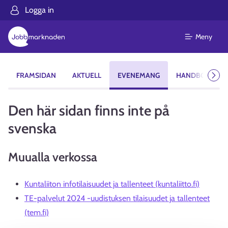
Logga in
Meny
FRAMSIDAN
AKTUELL
EVENEMANG
HANDBOK FÖR
Näst
Den här sidan finns inte på
svenska
Muualla verkossa
Kuntaliiton infotilaisuudet ja tallenteet (kuntaliitto.fi)
TE-palvelut 2024 -uudistuksen tilaisuudet ja tallenteet
(tem.fi)