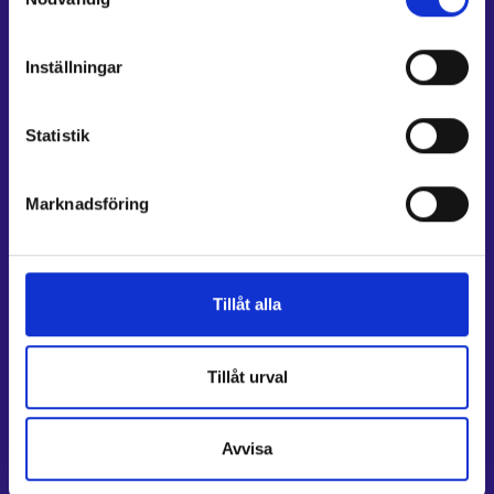
Anvisningar för avsnitten E-tjänster och Min karriärstig
Dataskydd och behandling av personuppgifter
Stöd och respons
Inställningar
Mer information
Statistik
UF-centret⁠
Arbets- och näringsministeriet⁠
Regionförvaltningens e-tjänst⁠
Marknadsföring
Kompetensstigen⁠
Work in Finland⁠
EURES⁠
Tillåt alla
Suomi.fi-fullmakter⁠
Tillåt urval
Följ oss
Instagram⁠
Avvisa
LinkedIn⁠
Facebook⁠