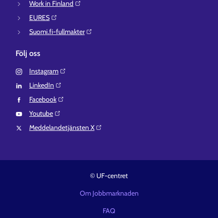
Work in Finland⁠
EURES⁠
Suomi.fi-fullmakter⁠
Följ oss
Instagram⁠
LinkedIn⁠
Facebook⁠
Youtube⁠
Meddelandetjänsten X⁠
© UF-centret
Om Jobbmarknaden
FAQ