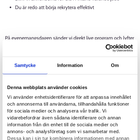
Du är redo att börja rekrytera effektivt
På evenemangsdagen sänder vi direkt live program och lyfter
fram det bästa från Finland. Ditt företag kan också skicka in
en marknadsföringsvideo för publicering i samband med
dagens program.
Samtycke
Information
Om
Evenemanget är helt gratis, på engelska och en del av EURES
Denna webbplats använder cookies
(European Employment Services) -nätverkets verksamhet.
Vi använder enhetsidentifierare för att anpassa innehållet
och annonserna till användarna, tillhandahålla funktioner
för sociala medier och analysera vår trafik. Vi
vidarebefordrar även sådana identifierare och annan
Evenemangssidan och anmälan
:
Finland works | EURES -
information från din enhet till de sociala medier och
European Job Days
annons- och analysföretag som vi samarbetar med.
Dessa kan i sin tur kombinera informationen med annan