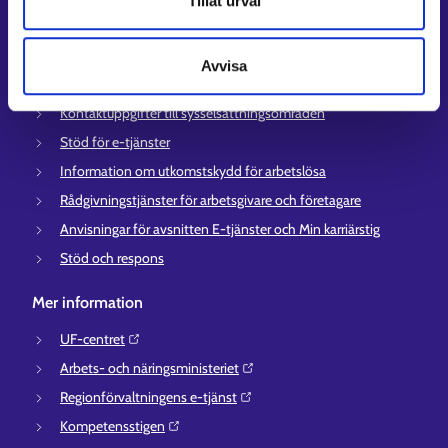
Tillåt urval
Lediga arbetsplatser
Information och aktuellt på andra språk
Avvisa
Kundservice
Kontaktuppgifter till sysselsättningsområden
Stöd för e-tjänster
Information om utkomstskydd för arbetslösa
Rådgivningstjänster för arbetsgivare och företagare
Anvisningar för avsnitten E-tjänster och Min karriärstig
Stöd och respons
Mer information
UF-centret⁠
Arbets- och näringsministeriet⁠
Regionförvaltningens e-tjänst⁠
Kompetensstigen⁠