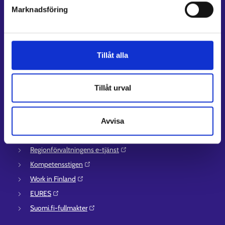
Kontaktuppgifter till sysselsättningsområden
Marknadsföring
Stöd för e-tjänster
Information om utkomstskydd för arbetslösa
Rådgivningstjänster för arbetsgivare och företagare
Tillåt alla
Anvisningar för avsnitten E-tjänster och Min karriärstig
Stöd och respons
Tillåt urval
Mer information
UF-centret⁠
Avvisa
Arbets- och näringsministeriet⁠
Regionförvaltningens e-tjänst⁠
Kompetensstigen⁠
Work in Finland⁠
EURES⁠
Suomi.fi-fullmakter⁠