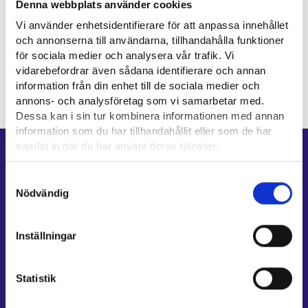
Denna webbplats använder cookies
Vi använder enhetsidentifierare för att anpassa innehållet
och annonserna till användarna, tillhandahålla funktioner
för sociala medier och analysera vår trafik. Vi
vidarebefordrar även sådana identifierare och annan
information från din enhet till de sociala medier och
annons- och analysföretag som vi samarbetar med.
Dessa kan i sin tur kombinera informationen med annan
information som du har tillhandahållit eller som de har
samlat in när du har använt deras tjänster.
Genvägar
Läsa mera:
Samtyckesval
E-tjänster
Cookies
Nödvändig
Min karriärstig
Dataskydd och behandling av personuppgifter
Jobbsökningsprofil
Inställningar
Lediga arbetsplatser
Information och aktuellt på andra språk
Statistik
Kundservice