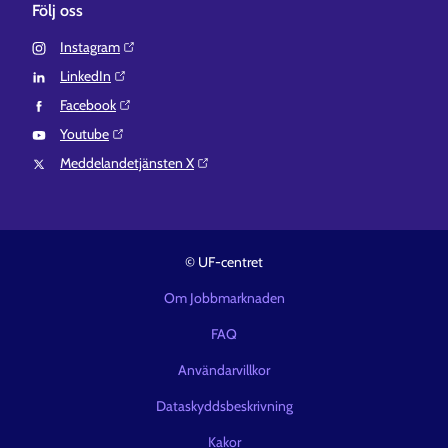
Följ oss
Instagram⁠
LinkedIn⁠
Facebook⁠
Youtube⁠
Meddelandetjänsten X⁠
© UF-centret
Om Jobbmarknaden
FAQ
Användarvillkor
Dataskyddsbeskrivning
Kakor