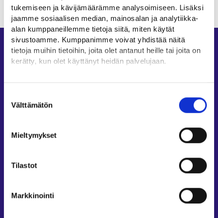
tukemiseen ja kävijämäärämme analysoimiseen. Lisäksi
jaamme sosiaalisen median, mainosalan ja analytiikka-
alan kumppaneillemme tietoja siitä, miten käytät
sivustoamme. Kumppanimme voivat yhdistää näitä
Oikopolut
tietoja muihin tietoihin, joita olet antanut heille tai joita on
kerätty, kun olet käyttänyt heidän palvelujaan.
Asiointi
Oma työpolku
Löydät tietoa evästeiden käyttötarkoituksista
Yksityiskohdat-välilehdeltä.
Työnhakuprofiili
Suostumuksen
Lue tarkemmin
Välttämätön
valinta
Avoimet työpaikat
Evästeet
Tietoa muilla kielillä
Tietosuoja ja henkilötietojen käsittely
Mieltymykset
Asiakaspalvelu
Työllisyysalueiden yhteystiedot
Tilastot
Sähköisen asioinnin tuki
Työttömyysturvaneuvonta
Markkinointi
Yritys- ja työnantaja-asiakkaan neuvontapalvelut