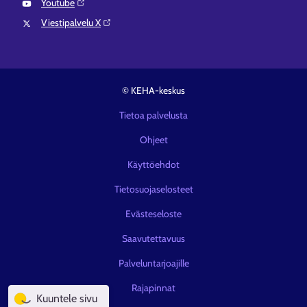
Youtube⁠
Viestipalvelu X⁠
© KEHA-keskus
Tietoa palvelusta
Ohjeet
Käyttöehdot
Tietosuojaselosteet
Evästeseloste
Saavutettavuus
Palveluntarjoajille
Rajapinnat
Kuuntele sivu