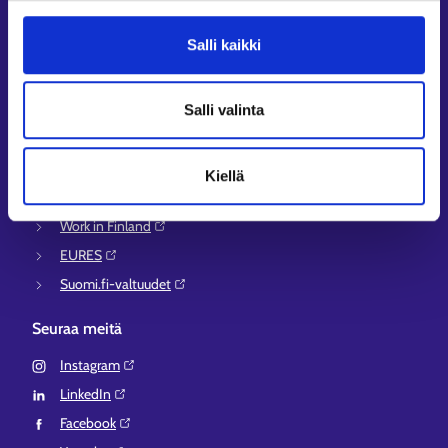
Asiointi- ja Oma työpolku -osioiden ohjeet
Tuki ja palaute
Salli kaikki
Muualla verkossa
KEHA-keskus⁠
Salli valinta
Työ- ja elinkeinoministeriö⁠
Aluehallinnon asiointipalvelu⁠
Kiellä
Osaamispolku⁠
Work in Finland⁠
EURES⁠
Suomi.fi-valtuudet⁠
Seuraa meitä
Instagram⁠
LinkedIn⁠
Facebook⁠