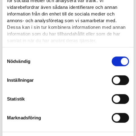
för sociala medier och analysera vår trafik. Vi
vidarebefordrar även sådana identifierare och annan
Från och med mars 2025 finns sysselsättningsöversikten i
information från din enhet till de sociala medier och
den nya delen Statistik och analyser på Jobbmarknaden, som
annons- och analysföretag som vi samarbetar med.
upprätthålls av utvecklings- och förvaltningscentret, samt på
Dessa kan i sin tur kombinera informationen med annan
UF-centrets webbplats.
information som du har tillhandahållit eller som de har
samlat in när du har använt deras tjänster.
Mer information
Läsa mera:
Samtyckesval
Cookies
Nödvändig
Ansvaret för arbetsförmedlingsstatistik och
Dataskydd och behandling av personuppgifter
sysselsättningsöversikter överförs från arbets- och
näringsministeriet till utvecklings- och förvaltningscentret
Inställningar
(tem.fi)
Statistik
Marknadsföring