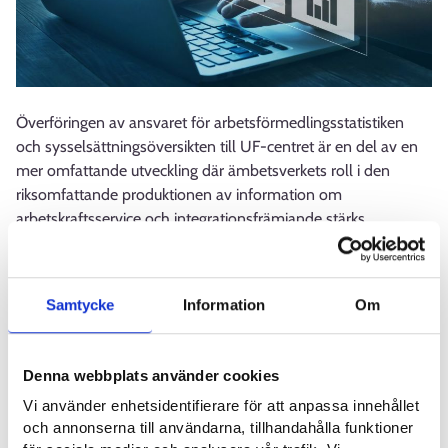
Överföringen av ansvaret för arbetsförmedlingsstatistiken
och sysselsättningsöversikten till UF-centret är en del av en
mer omfattande utveckling där ämbetsverkets roll i den
riksomfattande produktionen av information om
arbetskraftsservice och integrationsfrämjande stärks.
Bakgrunden till detta är AN24-reformen, som överförde
arbets- och näringsbyråernas uppgifter till de
sysselsättningsområden som kommunerna bildar från och
Samtycke
Information
Om
med ingången av 2025. UF-centrets roll och uppgifter
ändrades också i samband med reformen. Utöver
arbetsförmedlingsstatistiken svarar UF-centret i
Denna webbplats använder cookies
fortsättningen bland annat för utvärderingen och
Vi använder enhetsidentifierare för att anpassa innehållet
uppföljningen av arbetskraftsservicens och
och annonserna till användarna, tillhandahålla funktioner
integrationstjänsternas resultat.