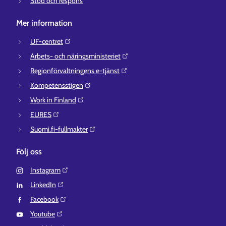
Stöd och respons
Mer information
UF-centret⁠
Arbets- och näringsministeriet⁠
Regionförvaltningens e-tjänst⁠
Kompetensstigen⁠
Work in Finland⁠
EURES⁠
Suomi.fi-fullmakter⁠
Följ oss
Instagram⁠
LinkedIn⁠
Facebook⁠
Youtube⁠