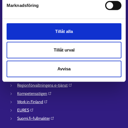
Kontaktuppgifter till sysselsättningsområden
Marknadsföring
Stöd för e-tjänster
Information om utkomstskydd för arbetslösa
Rådgivningstjänster för arbetsgivare och företagare
Tillåt alla
Anvisningar för avsnitten E-tjänster och Min karriärstig
Stöd och respons
Tillåt urval
Mer information
UF-centret⁠
Avvisa
Arbets- och näringsministeriet⁠
Regionförvaltningens e-tjänst⁠
Kompetensstigen⁠
Work in Finland⁠
EURES⁠
Suomi.fi-fullmakter⁠