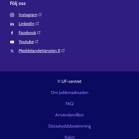
Följ oss
Instagram⁠
LinkedIn⁠
Facebook⁠
Youtube⁠
Meddelandetjänsten X⁠
© UF-centret
Om Jobbmarknaden
FAQ
Användarvillkor
Dataskyddsbeskrivning
Kakor