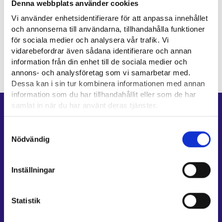
Denna webbplats använder cookies
Vi använder enhetsidentifierare för att anpassa innehållet
och annonserna till användarna, tillhandahålla funktioner
för sociala medier och analysera vår trafik. Vi
vidarebefordrar även sådana identifierare och annan
information från din enhet till de sociala medier och
annons- och analysföretag som vi samarbetar med.
Dessa kan i sin tur kombinera informationen med annan
information som du har tillhandahållit eller som de har
samlat in när du har använt deras tjänster.
Genvägar
Läsa mera:
Samtyckesval
E-tjänster
Cookies
Nödvändig
Min karriärstig
Dataskydd och behandling av personuppgifter
Jobbsökningsprofil
Inställningar
Lediga arbetsplatser
Information och aktuellt på andra språk
Statistik
Kundservice