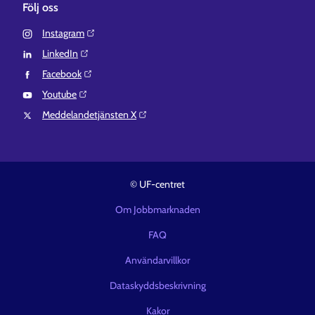
Följ oss
Instagram⁠
LinkedIn⁠
Facebook⁠
Youtube⁠
Meddelandetjänsten X⁠
© UF-centret
Om Jobbmarknaden
FAQ
Användarvillkor
Dataskyddsbeskrivning
Kakor