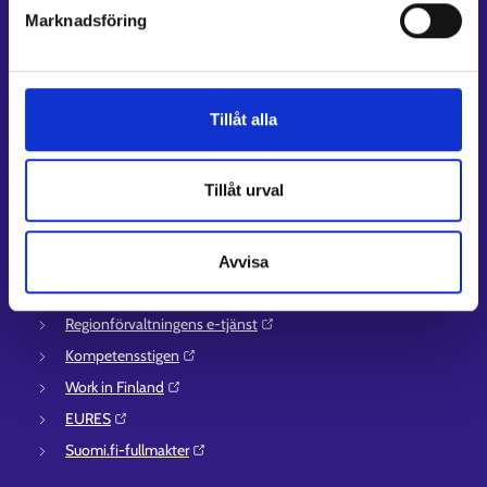
Kontaktuppgifter till sysselsättningsområden
Marknadsföring
Stöd för e-tjänster
Information om utkomstskydd för arbetslösa
Rådgivningstjänster för arbetsgivare och företagare
Tillåt alla
Anvisningar för avsnitten E-tjänster och Min karriärstig
Stöd och respons
Tillåt urval
Mer information
UF-centret⁠
Avvisa
Arbets- och näringsministeriet⁠
Regionförvaltningens e-tjänst⁠
Kompetensstigen⁠
Work in Finland⁠
EURES⁠
Suomi.fi-fullmakter⁠