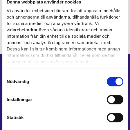
Denna webbplats använder cookies
Vi använder enhetsidentifierare för att anpassa innehållet
och annonserna till användarna, tillhandahålla funktioner
för sociala medier och analysera vår trafik. Vi
vidarebefordrar även sådana identifierare och annan
information från din enhet till de sociala medier och
annons- och analysföretag som vi samarbetar med.
Dessa kan i sin tur kombinera informationen med annan
information som du har tillhandahållit eller som de har
samlat in när du har använt deras tjänster.
Genvägar
Läsa mera:
Samtyckesval
E-tjänster
Cookies
Nödvändig
Min karriärstig
Dataskydd och behandling av personuppgifter
Jobbsökningsprofil
Inställningar
Lediga arbetsplatser
Information och aktuellt på andra språk
Statistik
Kundservice