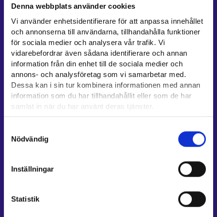
Denna webbplats använder cookies
Kontaktuppgifter till sysselsättningsområden
Vi använder enhetsidentifierare för att anpassa innehållet
Stöd för e-tjänster
och annonserna till användarna, tillhandahålla funktioner
Information om utkomstskydd för arbetslösa
för sociala medier och analysera vår trafik. Vi
vidarebefordrar även sådana identifierare och annan
Rådgivningstjänster för arbetsgivare och företagare
information från din enhet till de sociala medier och
Anvisningar för avsnitten E-tjänster och Min karriärstig
annons- och analysföretag som vi samarbetar med.
Stöd och respons
Dessa kan i sin tur kombinera informationen med annan
information som du har tillhandahållit eller som de har
Mer information
samlat in när du har använt deras tjänster.
UF-centret⁠
Läsa mera:
Samtyckesval
Arbets- och näringsministeriet⁠
Cookies
Nödvändig
Dataskydd och behandling av personuppgifter
Regionförvaltningens e-tjänst⁠
Kompetensstigen⁠
Inställningar
Work in Finland⁠
EURES⁠
Statistik
Suomi.fi-fullmakter⁠