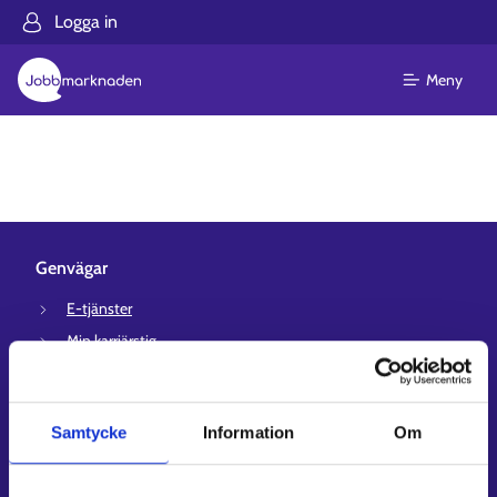
Logga in
Meny
Genvägar
E-tjänster
Min karriärstig
Jobbsökningsprofil
Lediga arbetsplatser
Samtycke
Information
Om
Information och aktuellt på andra språk
Kundservice