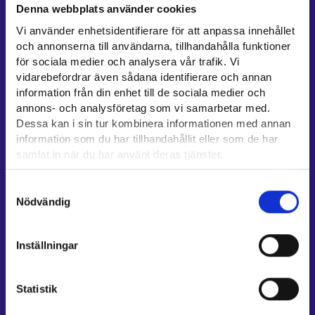
Denna webbplats använder cookies
Kontaktuppgifter till sysselsättningsområden
Vi använder enhetsidentifierare för att anpassa innehållet
Stöd för e-tjänster
och annonserna till användarna, tillhandahålla funktioner
Information om utkomstskydd för arbetslösa
för sociala medier och analysera vår trafik. Vi
vidarebefordrar även sådana identifierare och annan
Rådgivningstjänster för arbetsgivare och företagare
information från din enhet till de sociala medier och
Anvisningar för avsnitten E-tjänster och Min karriärstig
annons- och analysföretag som vi samarbetar med.
Stöd och respons
Dessa kan i sin tur kombinera informationen med annan
information som du har tillhandahållit eller som de har
Mer information
samlat in när du har använt deras tjänster.
UF-centret⁠
Läsa mera:
Samtyckesval
Arbets- och näringsministeriet⁠
Cookies
Nödvändig
Dataskydd och behandling av personuppgifter
Regionförvaltningens e-tjänst⁠
Kompetensstigen⁠
Inställningar
Work in Finland⁠
EURES⁠
Statistik
Suomi.fi-fullmakter⁠