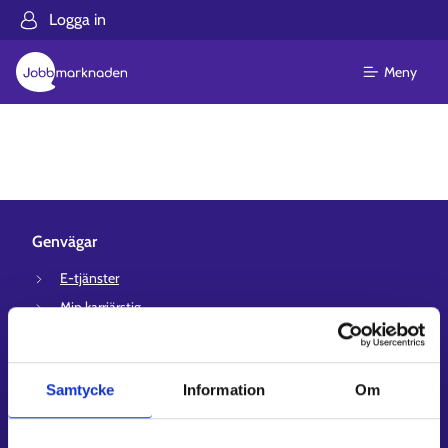
Logga in
Meny
Genvägar
E-tjänster
Min karriärstig
Jobbsökningsprofil
Lediga arbetsplatser
Samtycke
Information
Om
Information och aktuellt på andra språk
Kundservice