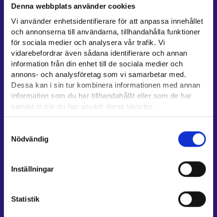
Denna webbplats använder cookies
Kontaktuppgifter till sysselsättningsområden
Vi använder enhetsidentifierare för att anpassa innehållet
Stöd för e-tjänster
och annonserna till användarna, tillhandahålla funktioner
Information om utkomstskydd för arbetslösa
för sociala medier och analysera vår trafik. Vi
vidarebefordrar även sådana identifierare och annan
Rådgivningstjänster för arbetsgivare och företagare
information från din enhet till de sociala medier och
Anvisningar för avsnitten E-tjänster och Min karriärstig
annons- och analysföretag som vi samarbetar med.
Stöd och respons
Dessa kan i sin tur kombinera informationen med annan
information som du har tillhandahållit eller som de har
Mer information
samlat in när du har använt deras tjänster.
UF-centret⁠
Läsa mera:
Samtyckesval
Arbets- och näringsministeriet⁠
Cookies
Nödvändig
Dataskydd och behandling av personuppgifter
Regionförvaltningens e-tjänst⁠
Kompetensstigen⁠
Inställningar
Work in Finland⁠
EURES⁠
Statistik
Suomi.fi-fullmakter⁠