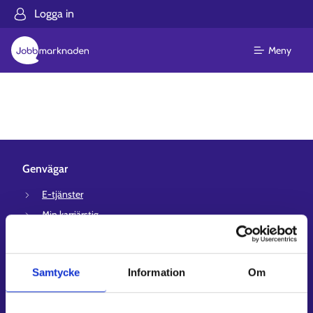
Logga in
Meny
Genvägar
E-tjänster
Min karriärstig
Jobbsökningsprofil
Lediga arbetsplatser
Samtycke
Information
Om
Information och aktuellt på andra språk
Kundservice