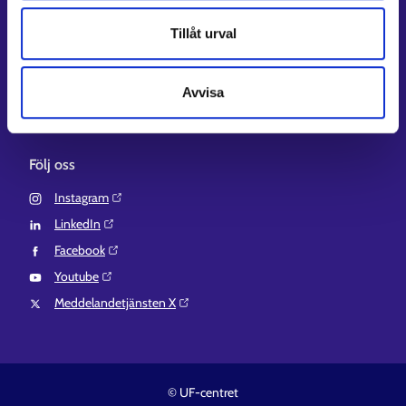
Regionförvaltningens e-tjänst⁠
Tillåt urval
Kompetensstigen⁠
Work in Finland⁠
Avvisa
EURES⁠
Suomi.fi-fullmakter⁠
Följ oss
Instagram⁠
LinkedIn⁠
Facebook⁠
Youtube⁠
Meddelandetjänsten X⁠
© UF-centret