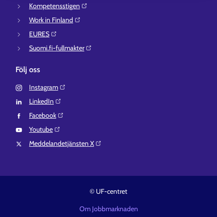
Kompetensstigen⁠
Work in Finland⁠
EURES⁠
Suomi.fi-fullmakter⁠
Följ oss
Instagram⁠
LinkedIn⁠
Facebook⁠
Youtube⁠
Meddelandetjänsten X⁠
© UF-centret
Om Jobbmarknaden