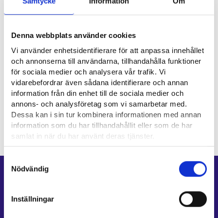
Samtycke
Information
Om
Yrkesområde
Servicebransch
Denna webbplats använder cookies
Vi använder enhetsidentifierare för att anpassa innehållet
och annonserna till användarna, tillhandahålla funktioner
Intervjuer
för sociala medier och analysera vår trafik. Vi
vidarebefordrar även sådana identifierare och annan
information från din enhet till de sociala medier och
Tränare
annons- och analysföretag som vi samarbetar med.
Dessa kan i sin tur kombinera informationen med annan
information som du har tillhandahållit eller som de har
samlat in när du har använt deras tjänster.
Läsa mera:
Samtyckesval
Cookies
Nödvändig
Genvägar
Dataskydd och behandling av personuppgifter
E-tjänster
Inställningar
Min karriärstig