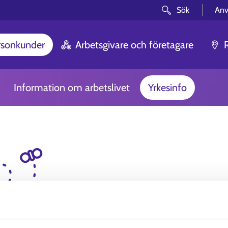
Sök
Anv
rsonkunder
Arbetsgivare och företagare
Information om arbetslivet
Yrkesinfo
Voj nej! Sidan du