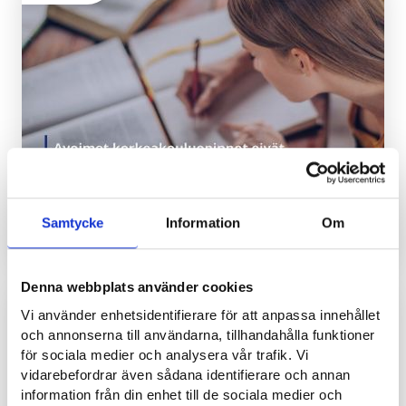
Lakimuutos: Avoimet korkeakouluopinnot eivät
jatkossa vaikuta 25 vuotta täyttäneiden
työttömyysturvaan
Samtycke
Information
Om
REGIONALA NYHETER
Denna webbplats använder cookies
9.6.2026
Vi använder enhetsidentifierare för att anpassa innehållet
och annonserna till användarna, tillhandahålla funktioner
för sociala medier och analysera vår trafik. Vi
vidarebefordrar även sådana identifierare och annan
information från din enhet till de sociala medier och