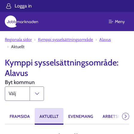
Logga in
Meny
Regionala sidor
Kymppi sysselsättningsområde
Alavus
Aktuellt
Kymppi sysselsättningsområde:
Alavus
Byt kommun
FRAMSIDA
AKTUELLT
EVENEMANG
ARBETSPLATSE
Näst