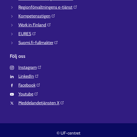
Regionförvaltningens e-tjänst⁠
Kompetensstigen⁠
Work in Finland⁠
EURES⁠
Suomi.fi-fullmakter⁠
Följ oss
Instagram⁠
LinkedIn⁠
Facebook⁠
Youtube⁠
Meddelandetjänsten X⁠
© UF-centret