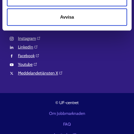
EURES⁠
Suomi.fi-fullmakter⁠
Avvisa
Följ oss
Instagram⁠
LinkedIn⁠
Facebook⁠
Youtube⁠
Meddelandetjänsten X⁠
© UF-centret
Om Jobbmarknaden
FAQ