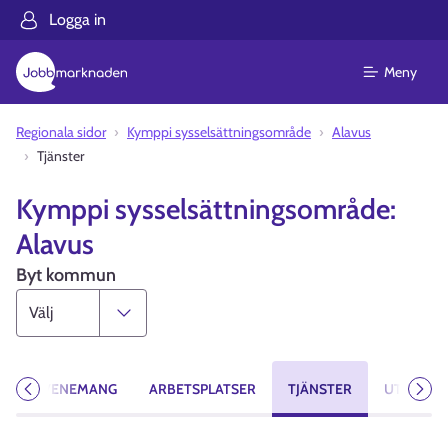
Logga in
Meny
Regionala sidor
Kymppi sysselsättningsområde
Alavus
Tjänster
Kymppi sysselsättningsområde:
Alavus
Byt kommun
T
EVENEMANG
ARBETSPLATSER
TJÄNSTER
UTBILDN
Föregående
Näst