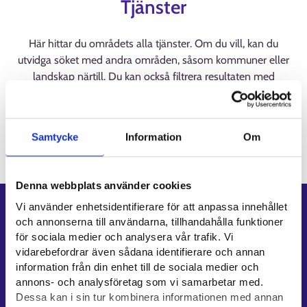
Tjänster
Här hittar du områdets alla tjänster. Om du vill, kan du
utvidga söket med andra områden, såsom kommuner eller
landskap närtill. Du kan också filtrera resultaten med
sökkriterier. Du hittar tjänster på samiska på Suomi.fi:
Samiskspråkiga tjänster (suomi.fi)
Samtycke
Information
Om
Laddar
Denna webbplats använder cookies
Vi använder enhetsidentifierare för att anpassa innehållet
Genvägar
och annonserna till användarna, tillhandahålla funktioner
för sociala medier och analysera vår trafik. Vi
E-tjänster
vidarebefordrar även sådana identifierare och annan
Min karriärstig
information från din enhet till de sociala medier och
Jobbsökningsprofil
annons- och analysföretag som vi samarbetar med.
Lediga arbetsplatser
Dessa kan i sin tur kombinera informationen med annan