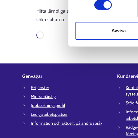
Hitta lämpliga arbetskraftsutbildningar för dig i F
sökresultaten.
Avvisa
Laddar
Genvägar
Kundserv
E-tjänster
Kontakt
syssel
Min karriärstig
Stöd f
Jobbsökningsprofil
Inform
Lediga arbetsplatser
arbets
Information och aktuellt på andra språk
Rådgiv
företa