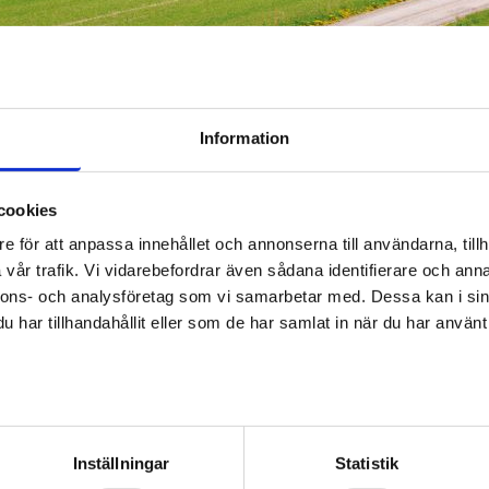
Information
cookies
avus
Utbildningar
e för att anpassa innehållet och annonserna till användarna, tillh
vår trafik. Vi vidarebefordrar även sådana identifierare och anna
ningsområde: Alavus
nnons- och analysföretag som vi samarbetar med. Dessa kan i sin
har tillhandahållit eller som de har samlat in när du har använt 
ARBETSPLATSER
TJÄNSTER
UTBILDNINGAR
KONTAKTUPP
av personuppgifter
Utbildningar
Inställningar
Statistik