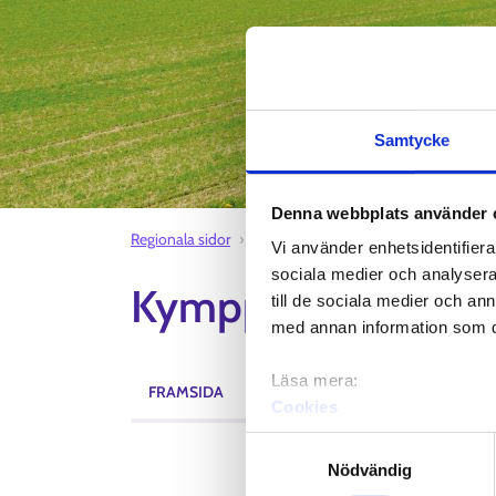
Samtycke
Denna webbplats använder 
Regionala sidor
Kymppi sysselsättningsområde
Al
Vi använder enhetsidentifierar
sociala medier och analysera 
Kymppi sysselsätt
till de sociala medier och a
med annan information som du 
Läsa mera:
FRAMSIDA
AKTUELLT
EVENEMANG
Cookies
Dataskydd och behandling 
Samtyckesval
Nödvändig