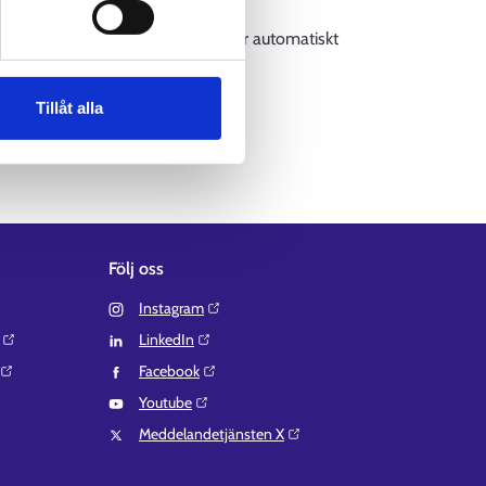
av sökkriterier från menyn uppdaterar automatiskt
Tillåt alla
Följ oss
Instagram⁠
LinkedIn⁠
Facebook⁠
Youtube⁠
Meddelandetjänsten X⁠