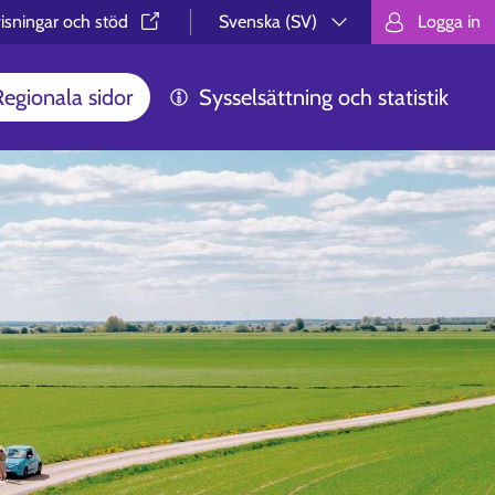
isningar och stöd⁠
Svenska (SV)
Logga in
Valitse kieli.
Välj språk.
Choos
Regionala sidor
Sysselsättning och statistik