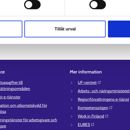
inland. Du kan samtidigt lägga till flera sökord i sökfältet. Tillägg 
Tillåt urval
ice
Mer information
uppgifter till
UF-centret⁠
sättningsområden
Arbets- och näringsministeriet⁠
ör e-tjänster
Regionförvaltningens e-tjänst⁠
ation om utkomstskydd för
Kompetensstigen⁠
lösa
Work in Finland⁠
ningstjänster för arbetsgivare och
EURES⁠
gare