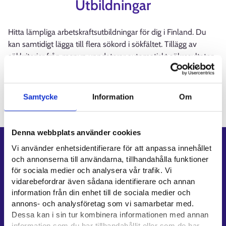
Utbildningar
Hitta lämpliga arbetskraftsutbildningar för dig i Finland. Du
kan samtidigt lägga till flera sökord i sökfältet. Tillägg av
sökkriterier från menyn uppdaterar automatiskt sökresultaten.
Laddar
Samtycke
Information
Om
Denna webbplats använder cookies
Genvägar
Vi använder enhetsidentifierare för att anpassa innehållet
och annonserna till användarna, tillhandahålla funktioner
E-tjänster
för sociala medier och analysera vår trafik. Vi
Min karriärstig
vidarebefordrar även sådana identifierare och annan
information från din enhet till de sociala medier och
Jobbsökningsprofil
annons- och analysföretag som vi samarbetar med.
Lediga arbetsplatser
Dessa kan i sin tur kombinera informationen med annan
Information och aktuellt på andra språk
information som du har tillhandahållit eller som de har