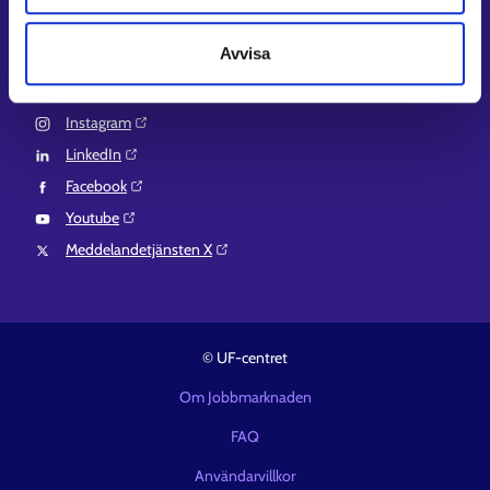
EURES⁠
Suomi.fi-fullmakter⁠
Avvisa
Följ oss
Instagram⁠
LinkedIn⁠
Facebook⁠
Youtube⁠
Meddelandetjänsten X⁠
© UF-centret
Om Jobbmarknaden
FAQ
Användarvillkor