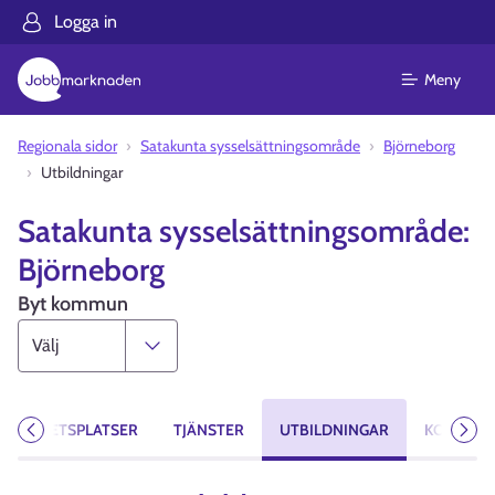
Logga in
Meny
Regionala sidor
Satakunta sysselsättningsområde
Björneborg
Utbildningar
Satakunta sysselsättningsområde:
Björneborg
Byt kommun
ARBETSPLATSER
TJÄNSTER
UTBILDNINGAR
KONTAKT
Föregående
Näst