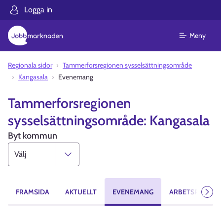
Logga in
Meny
Regionala sidor
Tammerforsregionen sysselsättningsområde
Kangasala
Evenemang
Tammerforsregionen
sysselsättningsområde: Kangasala
Byt kommun
FRAMSIDA
AKTUELLT
EVENEMANG
ARBETSPLATSE
Näst