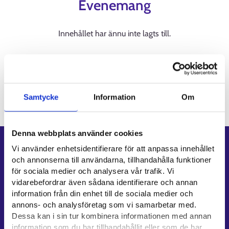
Evenemang
Innehållet har ännu inte lagts till.
Evenemang på andra webbsidor
Innehållet har ännu inte lagts till.
Samtycke
Information
Om
Denna webbplats använder cookies
Genvägar
Vi använder enhetsidentifierare för att anpassa innehållet
och annonserna till användarna, tillhandahålla funktioner
E-tjänster
för sociala medier och analysera vår trafik. Vi
Min karriärstig
vidarebefordrar även sådana identifierare och annan
information från din enhet till de sociala medier och
Jobbsökningsprofil
annons- och analysföretag som vi samarbetar med.
Lediga arbetsplatser
Dessa kan i sin tur kombinera informationen med annan
Information och aktuellt på andra språk
information som du har tillhandahållit eller som de har