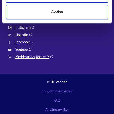
Suomi.fi-fullmakter⁠
Avvisa
Följ oss
Instagram⁠
LinkedIn⁠
Facebook⁠
Youtube⁠
Meddelandetjänsten X⁠
© UF-centret
Om Jobbmarknaden
FAQ
Användarvillkor