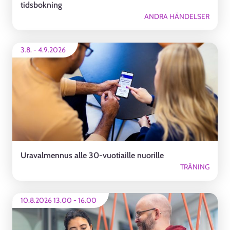
tidsbokning
ANDRA HÄNDELSER
3.8.
-
4.9.2026
Uravalmennus alle 30-vuotiaille nuorille
TRÄNING
10.8.2026 13.00
-
16.00