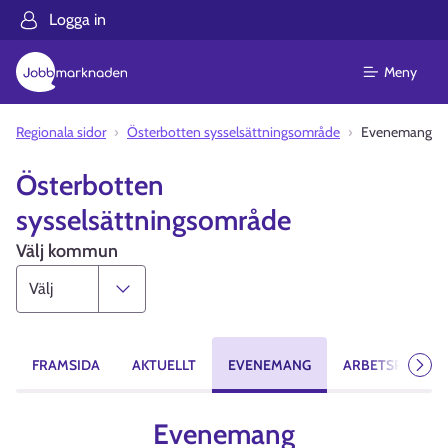
Logga in
Meny
Regionala sidor
Österbotten sysselsättningsområde
Evenemang
Österbotten
sysselsättningsområde
Välj kommun
FRAMSIDA
AKTUELLT
EVENEMANG
ARBETSPLATSE
Näst
Evenemang