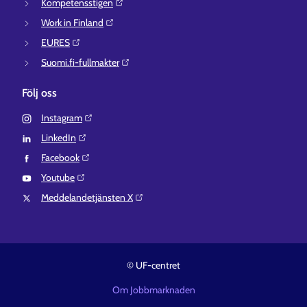
Kompetensstigen⁠
Work in Finland⁠
EURES⁠
Suomi.fi-fullmakter⁠
Följ oss
Instagram⁠
LinkedIn⁠
Facebook⁠
Youtube⁠
Meddelandetjänsten X⁠
© UF-centret
Om Jobbmarknaden