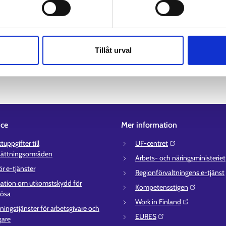
inland. Du kan samtidigt lägga till flera sökord i sökfältet. Tillägg 
Tillåt urval
ice
Mer information
uppgifter till
UF-centret⁠
sättningsområden
Arbets- och näringsministeriet⁠
ör e-tjänster
Regionförvaltningens e-tjänst⁠
ation om utkomstskydd för
Kompetensstigen⁠
lösa
Work in Finland⁠
ningstjänster för arbetsgivare och
EURES⁠
gare