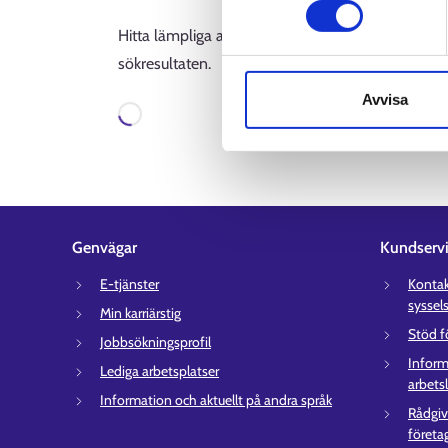
Hitta lämpliga arbetskraftsutbildningar för dig i F
sökresultaten.
Avvisa
Laddar
Genvägar
Kundserv
E-tjänster
Kontakt
syssel
Min karriärstig
Stöd f
Jobbsökningsprofil
Inform
Lediga arbetsplatser
arbets
Information och aktuellt på andra språk
Rådgiv
företa