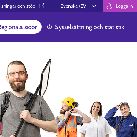
isningar och stöd⁠
Svenska (SV)
Logga in
Valitse kieli.
Välj språk.
Choos
Regionala sidor
Sysselsättning och statistik