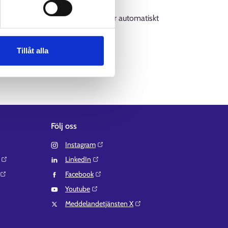
av sökkriterier från menyn uppdaterar automatiskt
Tillåt alla
Följ oss
Instagram⁠
LinkedIn⁠
Facebook⁠
Youtube⁠
Meddelandetjänsten X⁠