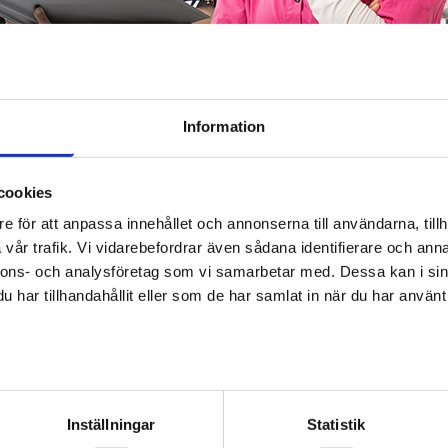
Information
cookies
mråde
Utbildningar
e för att anpassa innehållet och annonserna till användarna, tillh
vår trafik. Vi vidarebefordrar även sådana identifierare och anna
sysselsättningsområde
nnons- och analysföretag som vi samarbetar med. Dessa kan i sin
har tillhandahållit eller som de har samlat in när du har använt 
ARBETSPLATSER
TJÄNSTER
UTBILDNINGAR
KONTAKTUPP
av personuppgifter
Utbildningar
Inställningar
Statistik