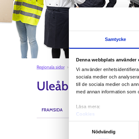
Samtycke
Denna webbplats använder 
Regionala sidor
Uleåborgregionen sysselsättningso
Vi använder enhetsidentifierar
sociala medier och analysera 
Uleåborgregionen 
till de sociala medier och a
med annan information som du 
Läsa mera:
FRAMSIDA
AKTUELLT
EVENEMANG
Cookies
Dataskydd och behandling 
Samtyckesval
Nödvändig