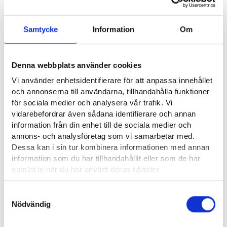
Torstai 25.6.
Samtycke
Information
Om
Pomarkun kunta
Kokemäen kaupunki
Työministeri Matias Marttinen, klo 14.30–15
Denna webbplats använder cookies
Vi använder enhetsidentifierare för att anpassa innehållet
Perjantai 26.6.
och annonserna till användarna, tillhandahålla funktioner
för sociala medier och analysera vår trafik. Vi
Kankaanpään kaupunki, klo 10–11
vidarebefordrar även sådana identifierare och annan
information från din enhet till de sociala medier och
Aikatauluihin saattaa tulla muutoksia. Kerromme Satakunnan
annons- och analysföretag som vi samarbetar med.
Dessa kan i sin tur kombinera informationen med annan
työllisyysalueen päivän vieraat ja aikataulut ennakkoon
information som du har tillhandahållit eller som de har
edellisenä päivänä Facebook-tapahtumassamme ja
samlat in när du har använt deras tjänster.
Instagramissa.
Läsa mera:
Samtyckesval
Luvassa myös yleisökilpailuja ja muuta ohjelmaa.
Cookies
Nödvändig
Dataskydd och behandling av personuppgifter
Tervetuloa!