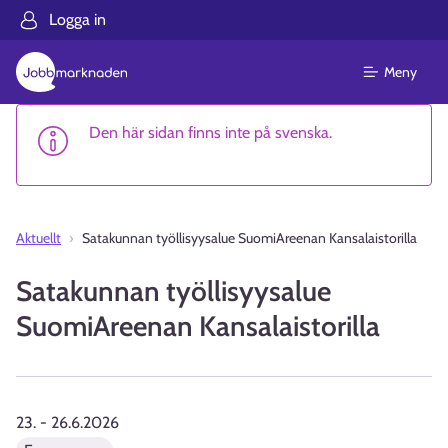
Logga in
Meny
Den här sidan finns inte på svenska.
Aktuellt
Satakunnan työllisyysalue SuomiAreenan Kansalaistorilla
Satakunnan työllisyysalue
SuomiAreenan Kansalaistorilla
23.
-
26.6.2026