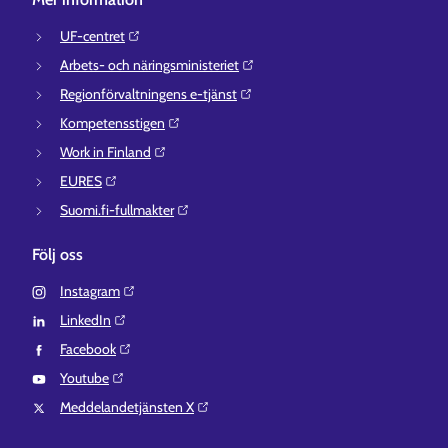
UF-centret⁠
Arbets- och näringsministeriet⁠
Regionförvaltningens e-tjänst⁠
Kompetensstigen⁠
Work in Finland⁠
EURES⁠
Suomi.fi-fullmakter⁠
Följ oss
Instagram⁠
LinkedIn⁠
Facebook⁠
Youtube⁠
Meddelandetjänsten X⁠