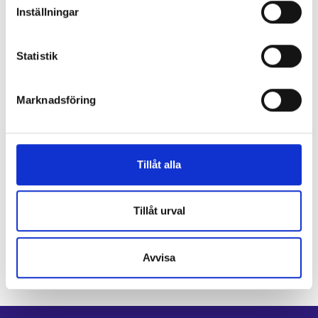
Inställningar
Aiheesta muualla
Statistik
FB-tapahtuma: Satakunnan työllisyysalue
SuomiAreenan Kansalaistorilla (facebook.com)
Marknadsföring
SuomiAreenan verkkosivut (suomiareena.fi)
Satakunta sysselsättningsområde
Tillåt alla
Björneborg
Tillåt urval
Avvisa