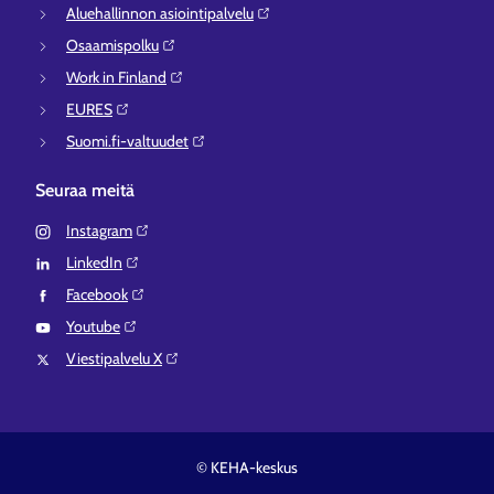
Aluehallinnon asiointipalvelu⁠
Osaamispolku⁠
Work in Finland⁠
EURES⁠
Suomi.fi-valtuudet⁠
Seuraa meitä
Instagram⁠
LinkedIn⁠
Facebook⁠
Youtube⁠
Viestipalvelu X⁠
© KEHA-keskus