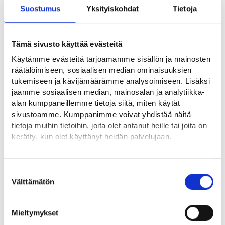
Suostumus
Yksityiskohdat
Tietoja
Kokemäen kaupunki
Työministeri Matias Marttinen, klo 14.30–15
Perjantai 26.6.
Tämä sivusto käyttää evästeitä
Käytämme evästeitä tarjoamamme sisällön ja mainosten
Kankaanpään kaupunki, klo 10–11
räätälöimiseen, sosiaalisen median ominaisuuksien
tukemiseen ja kävijämäärämme analysoimiseen. Lisäksi
jaamme sosiaalisen median, mainosalan ja analytiikka-
Aikatauluihin saattaa tulla muutoksia. Kerromme Satakunnan
alan kumppaneillemme tietoja siitä, miten käytät
työllisyysalueen päivän vieraat ja aikataulut ennakkoon
sivustoamme. Kumppanimme voivat yhdistää näitä
edellisenä päivänä Facebook-tapahtumassamme ja
tietoja muihin tietoihin, joita olet antanut heille tai joita on
Instagramissa.
kerätty, kun olet käyttänyt heidän palvelujaan.
Luvassa myös yleisökilpailuja ja muuta ohjelmaa.
Löydät tietoa evästeiden käyttötarkoituksista
Yksityiskohdat-välilehdeltä.
Suostumuksen
Tervetuloa!
Lue tarkemmin
Välttämätön
valinta
Evästeet
Aiheesta muualla
Tietosuoja ja henkilötietojen käsittely
Mieltymykset