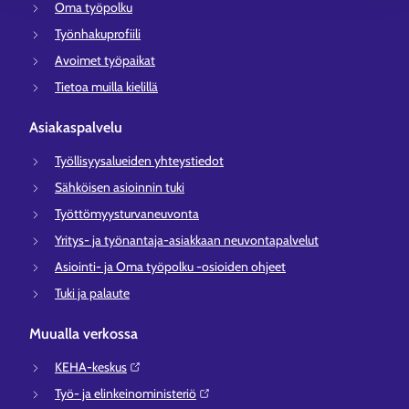
Oma työpolku
Työnhakuprofiili
Avoimet työpaikat
Tietoa muilla kielillä
Asiakaspalvelu
Työllisyysalueiden yhteystiedot
Sähköisen asioinnin tuki
Työttömyysturvaneuvonta
Yritys- ja työnantaja-asiakkaan neuvontapalvelut
Asiointi- ja Oma työpolku -osioiden ohjeet
Tuki ja palaute
Muualla verkossa
KEHA-keskus⁠
Työ- ja elinkeinoministeriö⁠