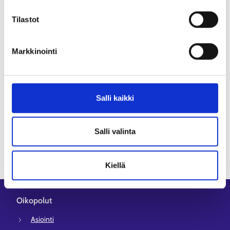
FB-tapahtuma: Satakunnan työllisyysalue
Tilastot
SuomiAreenan Kansalaistorilla (facebook.com)
SuomiAreenan verkkosivut (suomiareena.fi)
Markkinointi
Satakunnan työllisyysalue
Salli kaikki
Pori
Salli valinta
Kiellä
Oikopolut
Asiointi