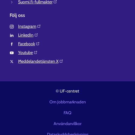
Suomi.fi-fullmakter⁠
Följ oss
Instagram⁠
LinkedIn⁠
Facebook⁠
Youtube⁠
Meddelandetjänsten X⁠
© UF-centret
Om Jobbmarknaden
FAQ
Användarvillkor
Dataskyddsbeskrivning