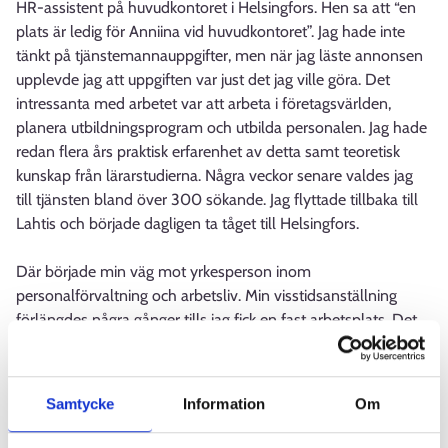
HR-assistent på huvudkontoret i Helsingfors. Hen sa att “en
plats är ledig för Anniina vid huvudkontoret”. Jag hade inte
tänkt på tjänstemannauppgifter, men när jag läste annonsen
upplevde jag att uppgiften var just det jag ville göra. Det
intressanta med arbetet var att arbeta i företagsvärlden,
planera utbildningsprogram och utbilda personalen. Jag hade
redan flera års praktisk erfarenhet av detta samt teoretisk
kunskap från lärarstudierna. Några veckor senare valdes jag
till tjänsten bland över 300 sökande. Jag flyttade tillbaka till
Lahtis och började dagligen ta tåget till Helsingfors.
Där började min väg mot yrkesperson inom
personalförvaltning och arbetsliv. Min visstidsanställning
förlängdes några gånger tills jag fick en fast arbetsplats. Det
var mitt arbete på Clas Ohlson som fostrade mig mest
yrkesmässigt, eftersom jag fick jobba med ett brett spektrum
av olika uppgifter och utvecklingsprojekt inom
Samtycke
Information
Om
personalförvaltning under en krävande men utvecklande chef
i ett internationellt företag.