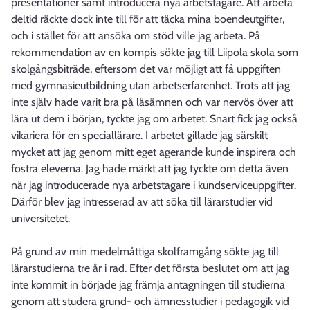
presentationer samt introducera nya arbetstagare. Att arbeta
deltid räckte dock inte till för att täcka mina boendeutgifter,
och i stället för att ansöka om stöd ville jag arbeta. På
rekommendation av en kompis sökte jag till Liipola skola som
skolgångsbiträde, eftersom det var möjligt att få uppgiften
med gymnasieutbildning utan arbetserfarenhet. Trots att jag
inte själv hade varit bra på läsämnen och var nervös över att
lära ut dem i början, tyckte jag om arbetet. Snart fick jag också
vikariera för en speciallärare. I arbetet gillade jag särskilt
mycket att jag genom mitt eget agerande kunde inspirera och
fostra eleverna. Jag hade märkt att jag tyckte om detta även
när jag introducerade nya arbetstagare i kundserviceuppgifter.
Därför blev jag intresserad av att söka till lärarstudier vid
universitetet.
På grund av min medelmåttiga skolframgång sökte jag till
lärarstudierna tre år i rad. Efter det första beslutet om att jag
inte kommit in började jag främja antagningen till studierna
genom att studera grund- och ämnesstudier i pedagogik vid