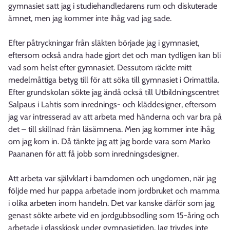
gymnasiet satt jag i studiehandledarens rum och diskuterade
ämnet, men jag kommer inte ihåg vad jag sade.
Efter påtryckningar från släkten började jag i gymnasiet,
eftersom också andra hade gjort det och man tydligen kan bli
vad som helst efter gymnasiet. Dessutom räckte mitt
medelmåttiga betyg till för att söka till gymnasiet i Orimattila.
Efter grundskolan sökte jag ändå också till Utbildningscentret
Salpaus i Lahtis som inrednings- och kläddesigner, eftersom
jag var intresserad av att arbeta med händerna och var bra på
det – till skillnad från läsämnena. Men jag kommer inte ihåg
om jag kom in. Då tänkte jag att jag borde vara som Marko
Paananen för att få jobb som inredningsdesigner.
Att arbeta var självklart i barndomen och ungdomen, när jag
följde med hur pappa arbetade inom jordbruket och mamma
i olika arbeten inom handeln. Det var kanske därför som jag
genast sökte arbete vid en jordgubbsodling som 15-åring och
arbetade i glasskiosk under gymnasietiden. Jag trivdes inte