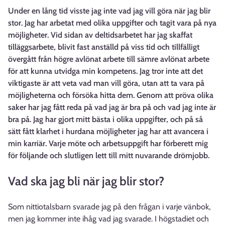
Under en lång tid visste jag inte vad jag vill göra när jag blir
stor. Jag har arbetat med olika uppgifter och tagit vara på nya
möjligheter. Vid sidan av deltidsarbetet har jag skaffat
tilläggsarbete, blivit fast anställd på viss tid och tillfälligt
övergått från högre avlönat arbete till sämre avlönat arbete
för att kunna utvidga min kompetens. Jag tror inte att det
viktigaste är att veta vad man vill göra, utan att ta vara på
möjligheterna och försöka hitta dem. Genom att pröva olika
saker har jag fått reda på vad jag är bra på och vad jag inte är
bra på. Jag har gjort mitt bästa i olika uppgifter, och på så
sätt fått klarhet i hurdana möjligheter jag har att avancera i
min karriär. Varje möte och arbetsuppgift har förberett mig
för följande och slutligen lett till mitt nuvarande drömjobb.
Vad ska jag bli när jag blir stor?
Som nittiotalsbarn svarade jag på den frågan i varje vänbok,
men jag kommer inte ihåg vad jag svarade. I högstadiet och