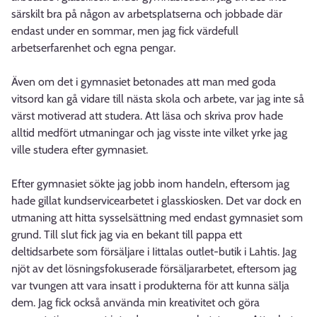
särskilt bra på någon av arbetsplatserna och jobbade där
endast under en sommar, men jag fick värdefull
arbetserfarenhet och egna pengar.
Även om det i gymnasiet betonades att man med goda
vitsord kan gå vidare till nästa skola och arbete, var jag inte så
värst motiverad att studera. Att läsa och skriva prov hade
alltid medfört utmaningar och jag visste inte vilket yrke jag
ville studera efter gymnasiet.
Efter gymnasiet sökte jag jobb inom handeln, eftersom jag
hade gillat kundservicearbetet i glasskiosken. Det var dock en
utmaning att hitta sysselsättning med endast gymnasiet som
grund. Till slut fick jag via en bekant till pappa ett
deltidsarbete som försäljare i Iittalas outlet-butik i Lahtis. Jag
njöt av det lösningsfokuserade försäljararbetet, eftersom jag
var tvungen att vara insatt i produkterna för att kunna sälja
dem. Jag fick också använda min kreativitet och göra