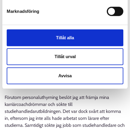
branschkompetens till byggbranschen, logistik, industri och
Marknadsföring
fastighetsskötsel.
I uppgiften njöt jag särskilt mycket av att betjäna företag och
bekanta mig med dem. Jag inledde ett nära samarbete med
Tillåt alla
lokala tillhandahållare av sysselsättningstjänster, eftersom jag
redan när jag arbetade på Clas Ohlson upplevde att regionalt
samarbete var till nytta. Tack vare samarbetet lärde jag känna
Tillåt urval
många olika aktörer och människor och gjorde inte bara min
arbetsgivares varumärke mer känt, utan också mig själv. Min
Avvisa
far har alltid sagt att ett väl utfört arbete är den bästa
marknadsföringsmetoden.
Förutom personaluthyrning beslöt jag att främja mina
karriärcoachdrömmar och sökte till
studiehandledarutbildningen. Det var dock svårt att komma
in, eftersom jag inte alls hade arbetat som lärare efter
studierna. Samtidigt sökte jag jobb som studiehandledare och