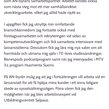
som AN-byråns samarbetspartner. Arbetet kändes också
som nästa steg mot ett mer samhällsinriktat
utvecklingsarbete, vilket jag alltid hade njutit av.
I uppgiften fick jag utnyttja min omfattande
branschkännedom. Jag fortsatte också med
företagssamarbetet och rekryteringen vid sidan av
kompetensutvecklingen och fick samarbeta intensivare med
läroanstalterna. Dessutom fick jag lära mig nya saker om att
framträda och utmana mig själv i TE-lives studiosändningar,
Bisnespods podcastprogram samt när jag intervjuades i MTV
3:s program Huomenta Suomi.
På AN-byrån insåg jag att jag i fortsättningen vill arbeta vid en
läroanstalt för att få hjälpa mina kunder i ett ännu tidigare
skede av sysselsättningsstigen. Förra våren fick jag den
möjligheten när jag blev arbetslivsexpert vid
Utbildningscentret Salpaus.