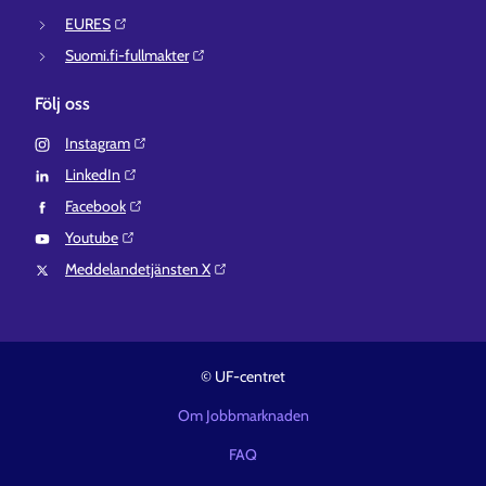
EURES⁠
Suomi.fi-fullmakter⁠
Följ oss
Instagram⁠
LinkedIn⁠
Facebook⁠
Youtube⁠
Meddelandetjänsten X⁠
© UF-centret
Om Jobbmarknaden
FAQ