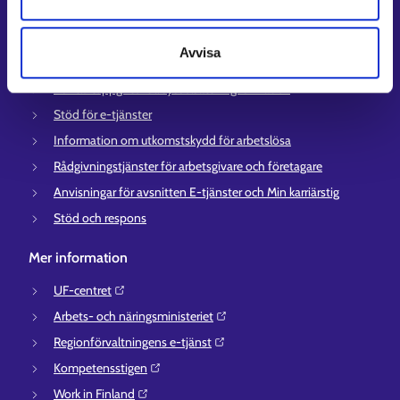
Information och aktuellt på andra språk
Avvisa
Kundservice
Kontaktuppgifter till sysselsättningsområden
Stöd för e-tjänster
Information om utkomstskydd för arbetslösa
Rådgivningstjänster för arbetsgivare och företagare
Anvisningar för avsnitten E-tjänster och Min karriärstig
Stöd och respons
Mer information
UF-centret⁠
Arbets- och näringsministeriet⁠
Regionförvaltningens e-tjänst⁠
Kompetensstigen⁠
Work in Finland⁠