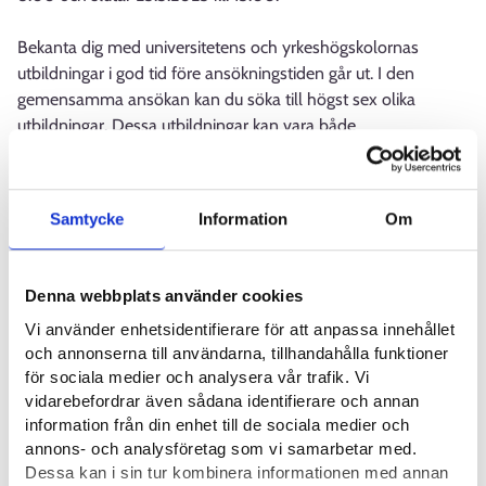
Bekanta dig med universitetens och yrkeshögskolornas
utbildningar i god tid före ansökningstiden går ut. I den
gemensamma ansökan kan du söka till högst sex olika
utbildningar. Dessa utbildningar kan vara både
yrkeshögskole- och universitetsutbildningar. Kontrollera om
utbildningen förutsätter förhandsuppgifter eller inträdesprov.
Samtycke
Information
Om
Högskolor kan ochså ordna sina egna ansökningar som
separata ansökningar.
Denna webbplats använder cookies
Du hittar viktig information om gemensam ansökan och
Vi använder enhetsidentifierare för att anpassa innehållet
separat ansökan på Studieinfos webbsidor.
och annonserna till användarna, tillhandahålla funktioner
för sociala medier och analysera vår trafik. Vi
Läs mer
vidarebefordrar även sådana identifierare och annan
information från din enhet till de sociala medier och
Utbildning
annons- och analysföretag som vi samarbetar med.
Dessa kan i sin tur kombinera informationen med annan