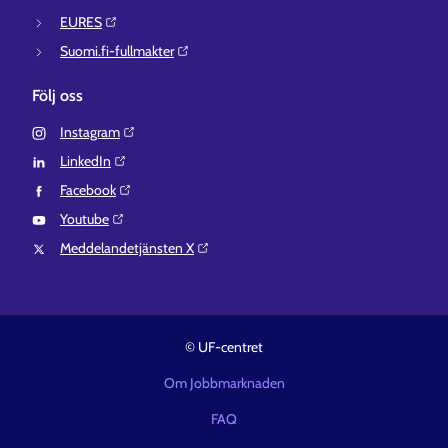
EURES⁠
Suomi.fi-fullmakter⁠
Följ oss
Instagram⁠
LinkedIn⁠
Facebook⁠
Youtube⁠
Meddelandetjänsten X⁠
© UF-centret
Om Jobbmarknaden
FAQ