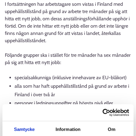
I fortsättningen har arbetstagare som vistas i Finland med
uppehållstillstånd på grund av arbete tre månader på sig att
hitta ett nytt jobb, om deras anställningsförhållande upphör i
förtid. Om de inte hittar ett nytt jobb eller om det inte längre
finns någon annan grund för att vistas i landet, återkallas
uppehållstillståndet.
Följande grupper ska i stället för tre månader ha sex månader
på sig att hitta ett nytt jobb:
specialsakkunniga (inklusive innehavare av EU-blåkort)
alla som har haft uppehållstillstånd på grund av arbete i
Finland i över två år
personer i ledningsuppgifter på högsta nivå eller
mellannivå i företag
utstationerade experter och chefer som flyttas inom
företaget.
Samtycke
Information
Om