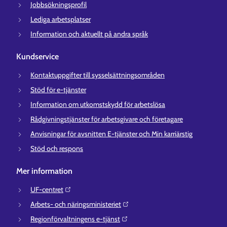
Jobbsökningsprofil
Lediga arbetsplatser
Information och aktuellt på andra språk
Kundservice
Kontaktuppgifter till sysselsättningsområden
Stöd för e-tjänster
Information om utkomstskydd för arbetslösa
Rådgivningstjänster för arbetsgivare och företagare
Anvisningar för avsnitten E-tjänster och Min karriärstig
Stöd och respons
Mer information
UF-centret⁠
Arbets- och näringsministeriet⁠
Regionförvaltningens e-tjänst⁠