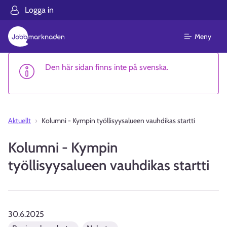
Logga in
Meny
Den här sidan finns inte på svenska.
Aktuellt
Kolumni - Kympin työllisyysalueen vauhdikas startti
Kolumni - Kympin
työllisyysalueen vauhdikas startti
30.6.2025