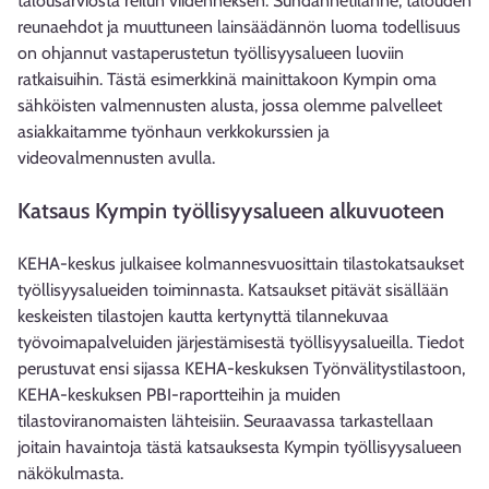
talousarviosta reilun viidenneksen. Suhdannetilanne, talouden
reunaehdot ja muuttuneen lainsäädännön luoma todellisuus
on ohjannut vastaperustetun työllisyysalueen luoviin
ratkaisuihin. Tästä esimerkkinä mainittakoon Kympin oma
sähköisten valmennusten alusta, jossa olemme palvelleet
asiakkaitamme työnhaun verkkokurssien ja
videovalmennusten avulla.
Katsaus Kympin työllisyysalueen alkuvuoteen
KEHA-keskus julkaisee kolmannesvuosittain tilastokatsaukset
työllisyysalueiden toiminnasta. Katsaukset pitävät sisällään
keskeisten tilastojen kautta kertynyttä tilannekuvaa
työvoimapalveluiden järjestämisestä työllisyysalueilla. Tiedot
perustuvat ensi sijassa KEHA-keskuksen Työnvälitystilastoon,
KEHA-keskuksen PBI-raportteihin ja muiden
tilastoviranomaisten lähteisiin. Seuraavassa tarkastellaan
joitain havaintoja tästä katsauksesta Kympin työllisyysalueen
näkökulmasta.