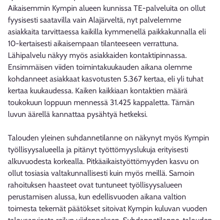
Aikaisemmin Kympin alueen kunnissa TE-palveluita on ollut
fyysisesti saatavilla vain Alajärveltä, nyt palvelemme
asiakkaita tarvittaessa kaikilla kymmenellä paikkakunnalla eli
10-kertaisesti aikaisempaan tilanteeseen verrattuna.
Lähipalvelu näkyy myös asiakkaiden kontaktipinnassa.
Ensimmäisen viiden toimintakuukauden aikana olemme
kohdanneet asiakkaat kasvotusten 5.367 kertaa, eli yli tuhat
kertaa kuukaudessa. Kaiken kaikkiaan kontaktien määrä
toukokuun loppuun mennessä 31.425 kappaletta. Tämän
luvun äärellä kannattaa pysähtyä hetkeksi.
Talouden yleinen suhdannetilanne on näkynyt myös Kympin
työllisyysalueella ja pitänyt työttömyyslukuja erityisesti
alkuvuodesta korkealla. Pitkäaikaistyöttömyyden kasvu on
ollut tosiasia valtakunnallisesti kuin myös meillä. Samoin
rahoituksen haasteet ovat tuntuneet työllisyysalueen
perustamisen alussa, kun edellisvuoden aikana valtion
toimesta tekemät päätökset sitoivat Kympin kuluvan vuoden