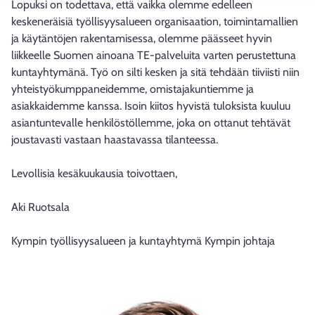
Lopuksi on todettava, että vaikka olemme edelleen
keskeneräisiä työllisyysalueen organisaation, toimintamallien
ja käytäntöjen rakentamisessa, olemme päässeet hyvin
liikkeelle Suomen ainoana TE-palveluita varten perustettuna
kuntayhtymänä. Työ on silti kesken ja sitä tehdään tiiviisti niin
yhteistyökumppaneidemme, omistajakuntiemme ja
asiakkaidemme kanssa. Isoin kiitos hyvistä tuloksista kuuluu
asiantuntevalle henkilöstöllemme, joka on ottanut tehtävät
joustavasti vastaan haastavassa tilanteessa.
Levollisia kesäkuukausia toivottaen,
Aki Ruotsala
Kympin työllisyysalueen ja kuntayhtymä Kympin johtaja