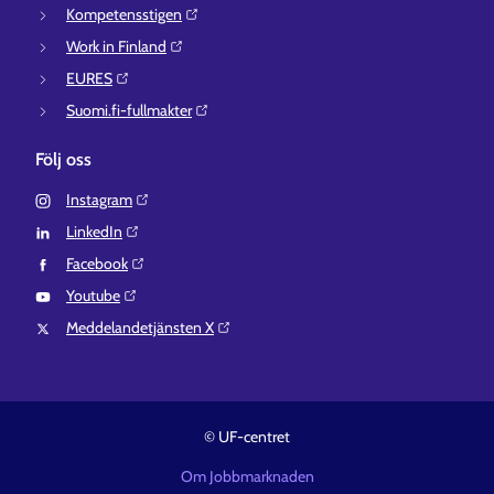
Kompetensstigen⁠
Work in Finland⁠
EURES⁠
Suomi.fi-fullmakter⁠
Följ oss
Instagram⁠
LinkedIn⁠
Facebook⁠
Youtube⁠
Meddelandetjänsten X⁠
© UF-centret
Om Jobbmarknaden