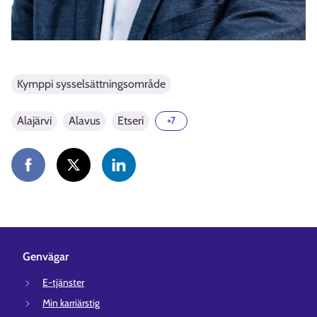
Kymppi sysselsättningsområde
Alajärvi
Alavus
Etseri
+7
Genvägar
E-tjänster
Min karriärstig