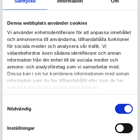
Samtycke
Information
Om
Virta työttömyyteen viittaa siirtymiseen työttömyyteen
työvoiman ulkopuolelta tai työllisyydestä. Se kuvaa, kuinka
Denna webbplats använder cookies
suuri osuus työvoimasta tai työssäkäyvistä siirtyy
Vi använder enhetsidentifierare för att anpassa innehållet
työttömyyden tilaan tietyllä ajanjaksolla. Tarkastelussa on
och annonserna till användarna, tillhandahålla funktioner
kaksi ajankohtaa: virta työttömyyteen 3kk jälkeen sekä 12kk
för sociala medier och analysera vår trafik. Vi
jälkeen. Virta työttömyyteen 3kk jälkeen oli Kympin
vidarebefordrar även sådana identifierare och annan
työllisyysalueella 9. pienin (45:sta) työllisyysalueista ja virta yli
information från din enhet till de sociala medier och
12 kuukauden työttömyyteen, eli pitkäaikaistyöttömyyteen
annons- och analysföretag som vi samarbetar med.
puolestaan toiseksi pienin kaikista työllisyysalueista. Lisäksi
Dessa kan i sin tur kombinera informationen med annan
kun pitkäaikaistyöttömien aktivointiaste on kaikista
information som du har tillhandahållit eller som de har
työllisyysalueista korkein voidaan sanoa, että toimenpiteet
samlat in när du har använt deras tjänster.
erityisesti kaikkein heikoimmassa työmarkkina-asemassa
olevien osalta ovat olleet Kympin työllisyysalueella
Läsa mera:
Samtyckesval
Cookies
Nödvändig
vaikuttavia.
Dataskydd och behandling av personuppgifter
Inställningar