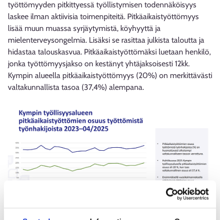
työttömyyden pitkittyessä työllistymisen todennäköisyys
laskee ilman aktiivisia toimenpiteitä. Pitkäaikaistyöttömyys
lisää muun muassa syrjäytymistä, köyhyyttä ja
mielenterveysongelmia. Lisäksi se rasittaa julkista taloutta ja
hidastaa talouskasvua. Pitkäaikaistyöttömäksi luetaan henkilö,
jonka työttömyysjakso on kestänyt yhtäjaksoisesti 12kk.
Kympin alueella pitkäaikaistyöttömyys (20%) on merkittävästi
valtakunnallista tasoa (37,4%) alempana.