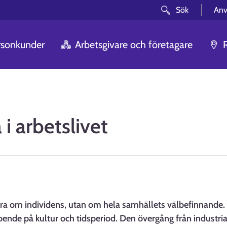
Sök
Anv
rsonkunder
Arbetsgivare och företagare
 i arbetslivet
bara om individens, utan om hela samhällets välbefinnand
eroende på kultur och tidsperiod. Den övergång från industria