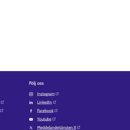
Följ oss
Instagram⁠
LinkedIn⁠
Facebook⁠
Youtube⁠
Meddelandetjänsten X⁠