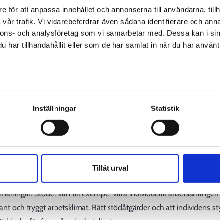
unde i sin tur ett samarbete mellan läroanstalterna och arbetsplatse
e för att anpassa innehållet och annonserna till användarna, tillh
vår trafik. Vi vidarebefordrar även sådana identifierare och anna
 och psykisk hälsa
nnons- och analysföretag som vi samarbetar med. Dessa kan i sin
har tillhandahållit eller som de har samlat in när du har använt 
svårigheter är medfödda svårigheter i informationsbearbetningen. Inl
rade, men de kan komma fram på olika sätt i vardagen och arbetsliv
av personuppgifter
n att arbetstagaren behärskar grundläggande färdigheter, såsom läsn
Inställningar
Statistik
nlärningssvårigheter. I arbetslivet kan inlärningssvårigheter synas
 svårt att lära sig att använda elektroniska system, har utmaningar
årigheter. Dessa utmaningar kan orsaka psykosocial belastning, up
e försöker dölja. Det kan leda till utmattning och psykiska proble
Tillåt urval
gheter identifieras på arbetsplatsen. Enligt diskrimineringslagen är ar
tmaningar. Stödet kan till exempel vara individuella arbetsarrangem
ant och tryggt arbetsklimat. Rätt stödåtgärder och att individens styr