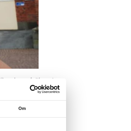
jer av kravet på självstyrning,
 anpassa sig till arbetet i ett
gliga utmaningar.
Om
övs också gemenskapligt
ykiska problem som arbetet
iserat arbete. I stödet till unga