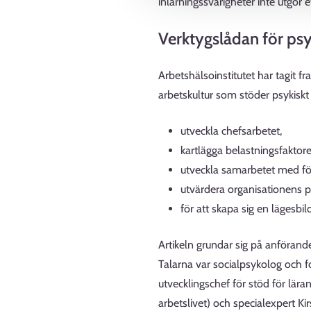
inlärningssvårigheter inte utgör e
Verktygslådan för psy
Arbetshälsoinstitutet har tagit 
arbetskultur som stöder psykiskt
utveckla chefsarbetet,
kartlägga belastningsfaktorer
utveckla samarbetet med fö
utvärdera organisationens p
för att skapa sig en lägesbi
Artikeln grundar sig på anföra
Talarna var socialpsykolog och fo
utvecklingschef för stöd för lära
arbetslivet) och specialexpert Kir