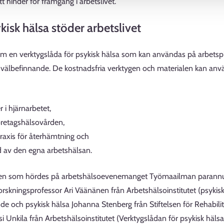
tt hinder för framgång i arbetslivet.
kisk hälsa stöder arbetslivet
fram en verktygslåda för psykisk hälsa som kan användas på arbetsp
 välbefinnande. De kostnadsfria verktygen och materialen kan anvä
 i hjärnarbetet,
retagshälsovården,
raxis för återhämtning och
ld av den egna arbetshälsan.
nden som hördes på arbetshälsoevenemanget Työmaailman parannu
rskningsprofessor Ari Väänänen från Arbetshälsoinstitutet (psykisk h
nde och psykisk hälsa Johanna Stenberg från Stiftelsen för Rehabilite
si Unkila från Arbetshälsoinstitutet (Verktygslådan för psykisk hälsa