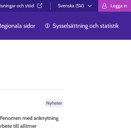
isningar och stöd⁠
Svenska (SV)
Logga in
Valitse kieli.
Välj språk.
Choos
Regionala sidor
Sysselsättning och statistik
Nyheter
e. Fenomen med anknytning
rbete till alltmer