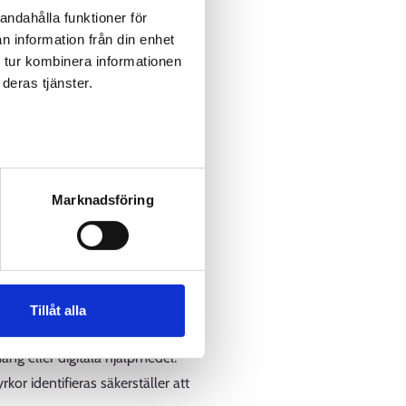
rna vara till hjälp.
andahålla funktioner för
n information från din enhet
 tur kombinera informationen
deras tjänster.
ärningssvårigheter blir inte
et.
ing och räkning. Detta kan vara
Marknadsföring
 till exempel så att en person
 med att klara av matematiska
plevelser av misslyckande och
m.
Tillåt alla
betsgivaren skyldig att
ang eller digitala hjälpmedel.
kor identifieras säkerställer att