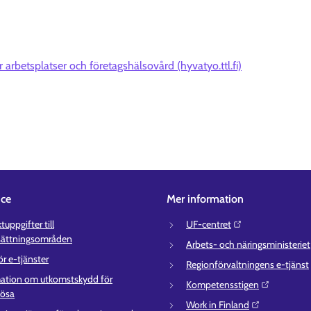
r arbetsplatser och företagshälsovård (hyvatyo.ttl.fi)
ice
Mer information
uppgifter till
UF-centret⁠
sättningsområden
Arbets- och näringsministeriet⁠
ör e-tjänster
Regionförvaltningens e-tjänst⁠
ation om utkomstskydd för
Kompetensstigen⁠
lösa
Work in Finland⁠