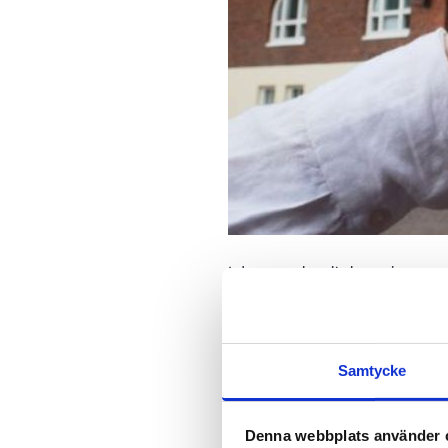
I dagens arbetsliv kan arbetstaga
alltså på att arbetstagaren måste 
öppet kontorslandskap eller på d
Samtycke
Psykiska problem behandlas oft
orienterade lösningar som arbets
Denna webbplats använder 
orsakar måste man på arbetsplatse