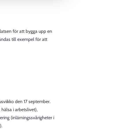
latsen för att bygga upp en
ndas till exempel för att
sviikko den 17 september.
älsa i arbetslivet),
ring (inlärningssvårigheter i
).