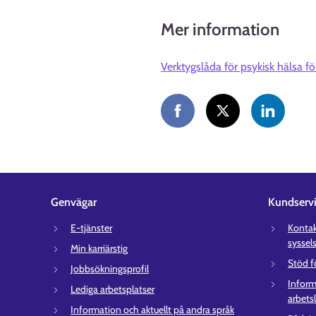
Mer information
Verktygslåda för psykisk hälsa fö
Genvägar
Kundserv
E-tjänster
Kontakt
syssel
Min karriärstig
Stöd f
Jobbsökningsprofil
Inform
Lediga arbetsplatser
arbets
Information och aktuellt på andra språk