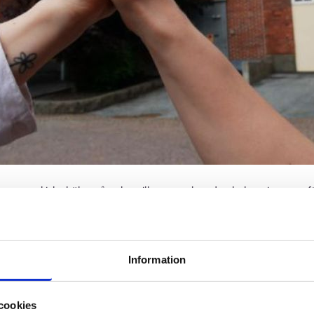
rens psykiska hälsa påverkas till exempel av den belastning som föl
åtminstone delvis kunna leda sitt eget arbete. Det kan vara svårt att
istans och i arbetslivet finns naturligtvis också många andra varda
Information
a medicinskt, men som stöd för den medicinska behandlingen beh
platserna själva tar fram. För att kunna förebygga och lösa de ps
cookies
rna sträva efter gott ledarskap, tillräckliga resurser och noga organ