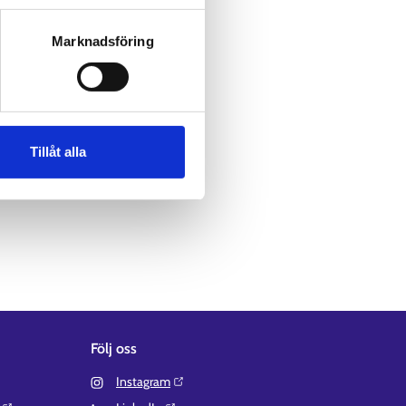
er driftavbrottet och efter
Marknadsföring
 av en störning, vänligen
rhand.
Tillåt alla
Följ oss
Instagram⁠