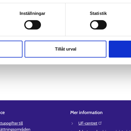
av personuppgifter
bbmarknaden har det inte varit möjligt att inleda jobbsökningen und
Inställningar
Statistik
5 kl. 08.00-14.55. Om du inte har kunnat sköta ditt ärende på grund
myndigheten. Ärenden som inte kunnat skötas kan rättas till i efte
elsättningsområdena från 1.1.2025, på finska
Tillåt urval
ice
Mer information
uppgifter till
UF-centret⁠
sättningsområden