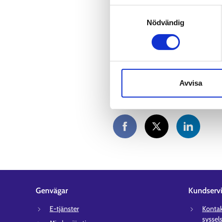
Dataskydd och behandling 
Samtyckesval
På grund av en felsituation på Jo
Nödvändig
driftavbrottet torsdagen 2.1.202
kontakta den lokala arbetskrafts
Kontaktinformation till syss
Avvisa
Genvägar
Kundserv
E-tjänster
Kontakt
syssel