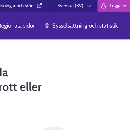
isningar och stöd⁠
Svenska (SV)
Logga in
Valitse kieli.
Välj språk.
Choos
Regionala sidor
Sysselsättning och statistik
da
ott eller