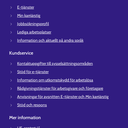
E-tjänster
Min karriärstig
Jobbsökningsprofil
Lediga arbetsplatser
Information och aktuellt på andra språk
Kundservice
Kontaktuppgifter till sysselsättningsområden
Stöd för e-tjänster
Information om utkomstskydd för arbetslösa
Rådgivningstjänster för arbetsgivare och företagare
Anvisningar för avsnitten E-tjänster och Min karriärstig
Stöd och respons
Mer information