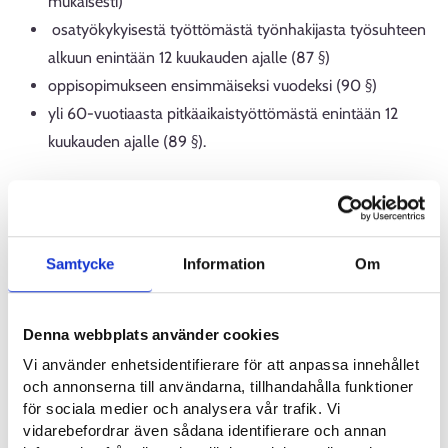
mukaisesti)
osatyökykyisestä työttömästä työnhakijasta työsuhteen
alkuun enintään 12 kuukauden ajalle (87 §)
oppisopimukseen ensimmäiseksi vuodeksi (90 §)
yli 60-vuotiaasta pitkäaikaistyöttömästä enintään 12
kuukauden ajalle (89 §).
Palkkatukea ei myönnetä kunnille, kuntayhtymille, valtion
virastoille tai kotitalouksille. Palkkatukea myönnetään
työvoimapalveluiden järjestämislain mukaisesti vain
työttömien työnhakijoiden ammatillisen osaamisen
Samtycke
Information
Om
parantamiseen sekä oppisopimukseen.
Denna webbplats använder cookies
Lakisääteisesti yli 55-vuotiaiden työllistämistukea
myönnetään edelleen ehtojen täyttyessä.
Vi använder enhetsidentifierare för att anpassa innehållet
och annonserna till användarna, tillhandahålla funktioner
Pohjois- ja Itä-Lapin työllisyysaluejaosto hyväksyi linjaukset
för sociala medier och analysera vår trafik. Vi
koskien uusien harkinnanvaraisten palkkatukipäätösten
vidarebefordrar även sådana identifierare och annan