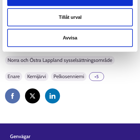
Henkilöasiakkaat:
tyollisyysalue@sodankyla.fi
Työnantajat:
tyonantajapalvelut@sodankyla.fi
Tillåt urval
Avvisa
Norra och Östra Lappland sysselsättningsområde
Enare
Kemijärvi
Pelkosenniemi
+5
Genvägar