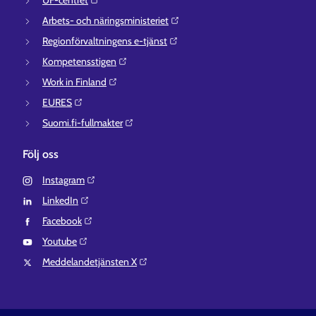
UF-centret⁠
Arbets- och näringsministeriet⁠
Regionförvaltningens e-tjänst⁠
Kompetensstigen⁠
Work in Finland⁠
EURES⁠
Suomi.fi-fullmakter⁠
Följ oss
Instagram⁠
LinkedIn⁠
Facebook⁠
Youtube⁠
Meddelandetjänsten X⁠