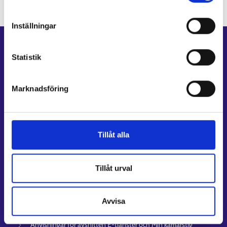
Dataskydd och behandling av personuppgifter
Inställningar
Genvägar
Statistik
E-tjänster
Min karriärstig
Marknadsföring
Jobbsökningsprofil
Lediga arbetsplatser
Information och aktuellt på andra språk
Tillåt alla
Kundservice
Kontaktuppgifter till sysselsättningsområden
Tillåt urval
Stöd för e-tjänster
Information om utkomstskydd för arbetslösa
Avvisa
Rådgivningstjänster för arbetsgivare och företagare
Anvisningar för avsnitten E-tjänster och Min karriärstig