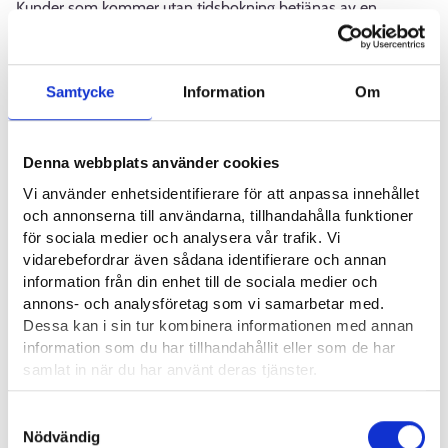
Kunder som kommer utan tidsbokning betjänas av en
sakkunnig som hjälper till bland annat med att anmäla sig
som arbetssökande, söka jobb och använda E-tjänster. Den
sakkunniga tar också emot dokument.
Samtycke
Information
Om
Från och med måndagen den 10.3 betjänar personkunders
telefonservice med nya öppettider:
Denna webbplats använder cookies
Vi använder enhetsidentifierare för att anpassa innehållet
Måndag–fredag kl. 9–12 och kl. 13–15.
och annonserna till användarna, tillhandahålla funktioner
för sociala medier och analysera vår trafik. Vi
Varmt välkommen!
vidarebefordrar även sådana identifierare och annan
information från din enhet till de sociala medier och
Österbotten sysselsättningsområde
annons- och analysföretag som vi samarbetar med.
Dessa kan i sin tur kombinera informationen med annan
information som du har tillhandahållit eller som de har
Kaskö
Korsholm
Korsnäs
+6
samlat in när du har använt deras tjänster.
Läsa mera:
Samtyckesval
Cookies
Nödvändig