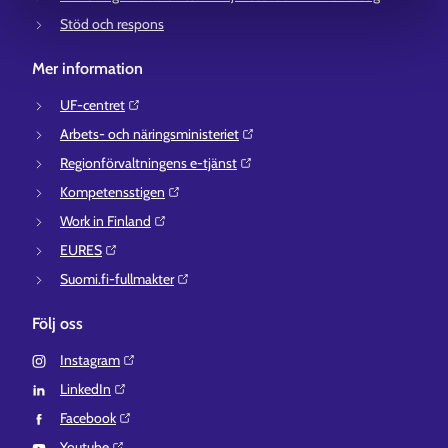
Stöd och respons
Mer information
UF-centret⁠
Arbets- och näringsministeriet⁠
Regionförvaltningens e-tjänst⁠
Kompetensstigen⁠
Work in Finland⁠
EURES⁠
Suomi.fi-fullmakter⁠
Följ oss
Instagram⁠
LinkedIn⁠
Facebook⁠
Youtube⁠