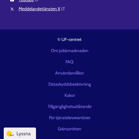
Meddelandetjänsten X⁠
© UF-centret
Om Jobbmarknaden
FAQ
Användarvillkor
Dataskyddsbeskrivning
Kakor
Tillgänglighetsutlåtande
För tjänsteleverantörer
Gränssnitten
Lyssna