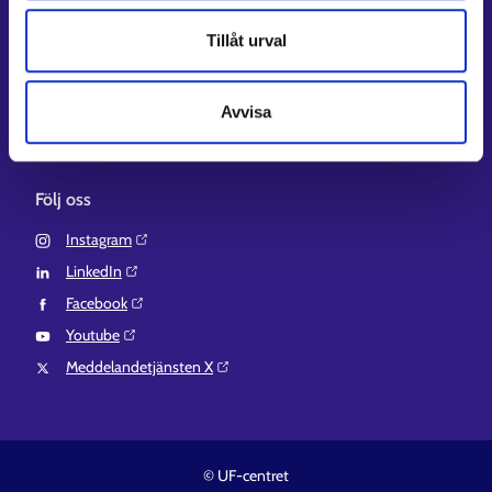
Regionförvaltningens e-tjänst⁠
Tillåt urval
Kompetensstigen⁠
Work in Finland⁠
Avvisa
EURES⁠
Suomi.fi-fullmakter⁠
Följ oss
Instagram⁠
LinkedIn⁠
Facebook⁠
Youtube⁠
Meddelandetjänsten X⁠
© UF-centret